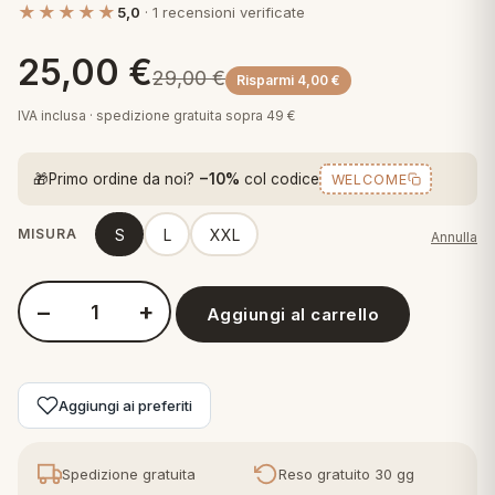
★★★★★
5,0
· 1 recensioni verificate
 marca
pper in piuma
ni arredo
Plaid Cartoons
25,00
€
apiuma
en Step
29,00
€
Risparmi
4,00
€
Tappeti Cartoons
piumini
iture per cuscini
arara
IVA inclusa · spedizione gratuita sopra 49 €
Teli Mare Cartoons
iali
matori
🎁
Primo ordine da noi?
−10%
col codice
WELCOME
mini in fibra
Trapuntini Cartoons
e
ti arredo
S
L
XXL
MISURA
Annulla
mini in piuma d'oca
rredo
−
+
Aggiungi al carrello
Quantità Inter-F10 2050-Adulto
ori Letto
anciale
Aggiungi ai preferiti
terasso
te
Spedizione gratuita
Reso gratuito 30 gg