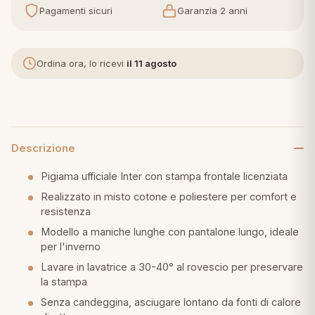
Pagamenti sicuri
Garanzia 2 anni
eria letto
umini
Ordina ora, lo ricevi
il 11 agosto
a
Descrizione
Pigiama ufficiale Inter con stampa frontale licenziata
e
Realizzato in misto cotone e poliestere per comfort e
resistenza
ni
Modello a maniche lunghe con pantalone lungo, ideale
per l'inverno
assi
Lavare in lavatrice a 30-40° al rovescio per preservare
la stampa
Senza candeggina, asciugare lontano da fonti di calore
lie e Pigiami