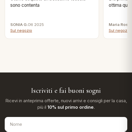
sono contenta
ottima quali
SONIA G.
Ott 2025
Maria Rosa 
Sul negozio
Sul negozio
Iscriviti e fai buoni sogni
Ricevi in anteprima offerte, nuovi arrivi e consigli per la casa,
più il
10% sul primo ordine
.