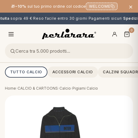
×
🎁
−10%
sul tuo primo ordine col codice
WELCOME
uita
sopra 49 €
·
Reso facile entro 30 giorni
·
Pagamenti sicuri
·
Spedizio
0
TUTTO CALCIO
ACCESSORI CALCIO
CALZINI SQUADR
Home
›
CALCIO & CARTOONS
›
Calcio
›
Pigiami Calcio
O
NG
MINI
OPPER & CUSCINI
CALCIO & CARTOONS