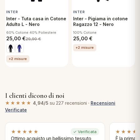
INTER
INTER
Inter - Tuta casa in Cotone
Inter - Pigiama in cotone
Adulto L - Nero
Ragazzo 12 - Nero
60% Cotone 40% Poliestere
100% Cotone
25,00
€
25,00
€
29,90
€
+2 misure
+2 misure
I clienti dicono di noi
★★★★★
4,94/5
su 227 recensioni ·
Recensioni
Verificate
★★★★★
★★★★
✓ Verificata
Ottimo acquisto un bellissimo tessuto
È la prima 