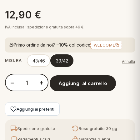
 marca
pper in piuma
ni arredo
12,90
€
Plaid Cartoons
apiuma
en Step
Tappeti Cartoons
IVA inclusa · spedizione gratuita sopra 49 €
piumini
iture per cuscini
arara
Teli Mare Cartoons
🎁
Primo ordine da noi?
−10%
col codice
WELCOME
iali
matori
mini in fibra
Trapuntini Cartoons
e
ti arredo
43/46
39/42
MISURA
Annulla
mini in piuma d'oca
rredo
−
+
Aggiungi al carrello
Quantità Inter Set 4 paia Calzini Corti Ragazzo Bambino Assortit
ori Letto
anciale
Aggiungi ai preferiti
terasso
Spedizione gratuita
Reso gratuito 30 gg
te
Pagamenti sicuri
Garanzia 2 anni