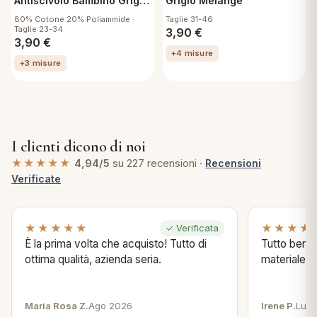
Antiscivolo Bambino Grigio
Grigio Melange
Melange
80% Cotone 20% Poliammide ·
Taglie 31-46
Taglie 23-34
3,90
€
3,90
€
+4 misure
+3 misure
I clienti dicono di noi
★★★★★
4,94/5
su 227 recensioni ·
Recensioni
Verificate
★★★★★
★★★★
✓ Verificata
È la prima volta che acquisto! Tutto di
Tutto bene s
ottima qualità, azienda seria.
materiale .
Maria Rosa Z.
Ago 2026
Irene P.
Lug 