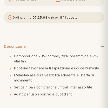
eria letto
Ordina entro
07:15:07
e ricevi
il 11 agosto
umini
a
Descrizione
Composizione 78% cotone, 20% poliammide e 2%
elastan
e
Il cotone favorisce la traspirazione e riduce l'umidità
ni
L'elastan assicura vestibilità aderente e libertà di
movimento
Set da 4 paia con grafiche ufficiali Inter assortite
assi
Adatti per uso sportivo e quotidiano
lie e Pigiami