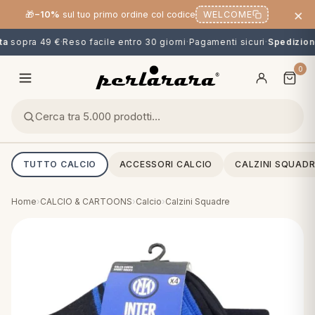
×
🎁
−10%
sul tuo primo ordine col codice
WELCOME
a
sopra 49 €
·
Reso facile entro 30 giorni
·
Pagamenti sicuri
·
Spedizione
0
TUTTO CALCIO
ACCESSORI CALCIO
CALZINI SQUADR
Home
›
CALCIO & CARTOONS
›
Calcio
›
Calzini Squadre
O
NG
MINI
OPPER & CUSCINI
CALCIO & CARTOONS