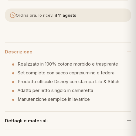
eria letto
Ordina ora, lo ricevi
il 11 agosto
umini
Descrizione
a
Realizzato in 100% cotone morbido e traspirante
Set completo con sacco copripiumino e federa
e
Prodotto ufficiale Disney con stampa Lilo & Stitch
Adatto per letto singolo in cameretta
ni
Manutenzione semplice in lavatrice
assi
Dettagli e materiali
lie e Pigiami