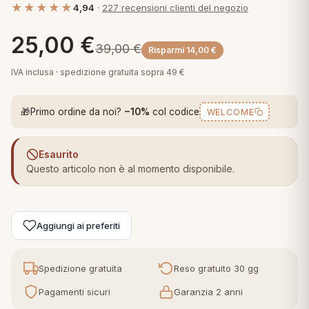
★★★★★
4,94
·
227 recensioni clienti del negozio
 marca
pper in piuma
ni arredo
Plaid Cartoons
25,00
€
apiuma
en Step
39,00
€
Risparmi
14,00
€
Tappeti Cartoons
piumini
iture per cuscini
arara
IVA inclusa · spedizione gratuita sopra 49 €
Teli Mare Cartoons
iali
matori
🎁
Primo ordine da noi?
−10%
col codice
WELCOME
mini in fibra
Trapuntini Cartoons
e
ti arredo
Esaurito
mini in piuma d'oca
rredo
Questo articolo non è al momento disponibile.
ori Letto
Aggiungi ai preferiti
anciale
terasso
Spedizione gratuita
Reso gratuito 30 gg
Pagamenti sicuri
Garanzia 2 anni
te