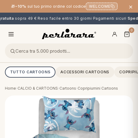
×
🎁
−10%
sul tuo primo ordine col codice
WELCOME
atuita
sopra 49 €
·
Reso facile entro 30 giorni
·
Pagamenti sicuri
·
Spediz
0
TUTTO CARTOONS
ACCESSORI CARTOONS
COPRIPI
Home
›
CALCIO & CARTOONS
›
Cartoons
›
Copripiumini Cartoons
O
NG
MINI
OPPER & CUSCINI
CALCIO & CARTOONS