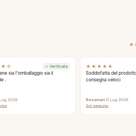
★
★★☆
★★★★★
✓ Verificata
ene sia l'omballaggio sia il
Soddisfatta del prodotto
le .
consegna veloci
Lug 2026
Rosamari C.
Lug 2026
ozio
Sul negozio