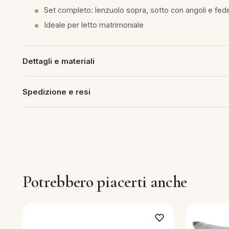
Set completo: lenzuolo sopra, sotto con angoli e fed
piumini
Ideale per letto matrimoniale
re
Dettagli e materiali
uola
Spedizione e resi
unte
ntini
rassi
Potrebbero piacerti anche
aglie e Pigiami