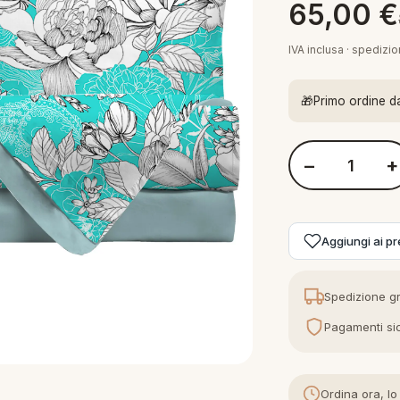
65,00
€
IVA inclusa · spedizi
🎁
Primo ordine d
−
+
Quantità Di Maest
Aggiungi ai pre
Spedizione gr
Pagamenti sic
Ordina ora, lo