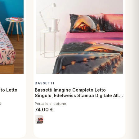
BASSETTI
to Letto
Bassetti Imagine Completo Letto
Singolo, Edelweiss Stampa Digitale Alta
Definizione Lenzuolo Sopra, Lenzuolo
D
Percalle di cotone
sotto con angoli, 1 Federa
74,00
€