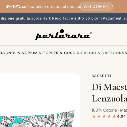
🎁
−10%
sul tuo primo ordine col codice
WELCOME
dizione gratuita
sopra 49 €
·
Reso facile entro 30 giorni
·
Pagamenti si
BAGNO
LIVING
PIUMINI
TOPPER & CUSCINI
CALCIO & CARTOONS
BASSETTI
Di Maest
Lenzuola
100% Cotone · Mat
★★★★★
4,94