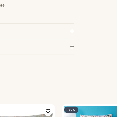
ere
-20%