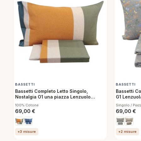
BASSETTI
BASSETTI
Bassetti Completo Letto Singolo,
Bassetti C
Nostalgia O1 una piazza Lenzuolo
G1 Lenzuol
sopra, sotto con angoli e federa
Antipilling
100% Cotone
Singolo / Piaz
69,00
€
69,00
€
+3 misure
+2 misure