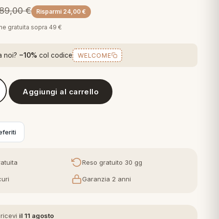
89,00
€
Risparmi
24,00
€
one gratuita sopra 49 €
a noi?
−10%
col codice
WELCOME
Aggiungi al carrello
ro Completo Letto Lenzuola Aruba stampa Fotografica, Matrimonia
feriti
atuita
Reso gratuito 30 gg
uri
Garanzia 2 anni
 ricevi
il 11 agosto