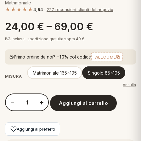
Matrimoniale
 marca
pper in piuma
ni arredo
★★★★★
4,94
·
227 recensioni clienti del negozio
Plaid Cartoons
apiuma
en Step
24,00
€
–
69,00
€
Tappeti Cartoons
piumini
iture per cuscini
arara
Teli Mare Cartoons
IVA inclusa · spedizione gratuita sopra 49 €
iali
matori
mini in fibra
Trapuntini Cartoons
🎁
Primo ordine da noi?
−10%
col codice
WELCOME
e
ti arredo
Matrimoniale 165x195
Singolo 85x195
mini in piuma d'oca
rredo
MISURA
Annulla
ori Letto
−
+
Aggiungi al carrello
Quantità Demaflex Coprimaterasso Idrorepellente Con Elastici 
anciale
terasso
Aggiungi ai preferiti
te