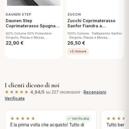
DAUNEN STEP
ZUCCHI
Daunen Step
Zucchi Coprimaterasso
Coprimaterasso Spugna
Sanfor Fiandra a
Care Soft a Cappuccio
Cappuccio
80% Cotone 20% Poliestere ·
100% Cotone · Trattamento Sanfor
Singolo, Piazza e Mezza,
· Singolo, Piazza e Mezza,
Matrimoniale
Matrimoniale
22,90
€
26,50
€
+2 misure
I clienti dicono di noi
★★★★★
4,94/5
su 227 recensioni ·
Recensioni
Verificate
★★★★★
★★★★
✓ Verificata
È la prima volta che acquisto! Tutto di
Tutto bene s