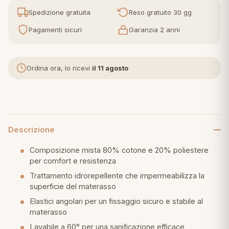
Spedizione gratuita
Reso gratuito 30 gg
eria letto
Pagamenti sicuri
Garanzia 2 anni
umini
Ordina ora, lo ricevi
il 11 agosto
a
Descrizione
e
Composizione mista 80% cotone e 20% poliestere
ni
per comfort e resistenza
Trattamento idrorepellente che impermeabilizza la
superficie del materasso
assi
Elastici angolari per un fissaggio sicuro e stabile al
materasso
lie e Pigiami
Lavabile a 60° per una sanificazione efficace