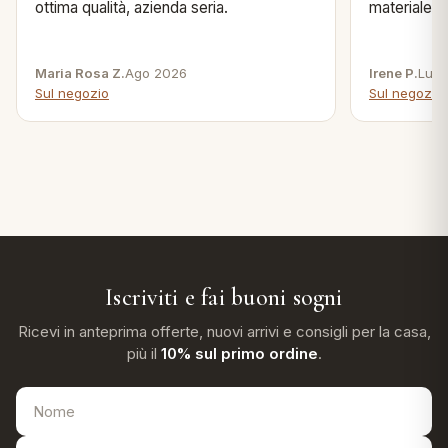
ottima qualità, azienda seria.
materiale .
Maria Rosa Z.
Ago 2026
Irene P.
Lug 
Sul negozio
Sul negozio
Iscriviti e fai buoni sogni
Ricevi in anteprima offerte, nuovi arrivi e consigli per la casa,
più il
10% sul primo ordine
.