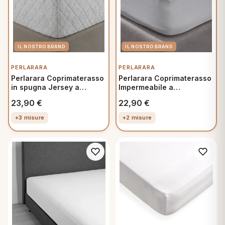
PERLARARA
PERLARARA
Perlarara Coprimaterasso
Perlarara Coprimaterasso
in spugna Jersey a
Impermeabile a
Cappuccio Singolo
Cappuccio Singolo
23,90
€
22,90
€
Matrimoniale Piazza e
Matrimoniale Piazza e
Mezza
Mezza
+3 misure
+2 misure