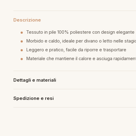
mmapiuma
unen Step
Tappeti Cartoons
e
ripiumini
ottiture per cuscini
rlarara
Descrizione
Teli Mare Cartoons
moniali
fumatori
Tessuto in pile 100% poliestere con design elegante
iumini in fibra
Trapuntini Cartoons
Morbido e caldo, ideale per divano o letto nelle stagi
lle
peti arredo
Leggero e pratico, facile da riporre e trasportare
iumini in piuma d'oca
i arredo
Materiale che mantiene il calore e asciuga rapidamen
ssori Letto
Dettagli e materiali
guanciale
Spedizione e resi
imaterasso
rete
cheria letto