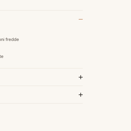
oni fredde
te