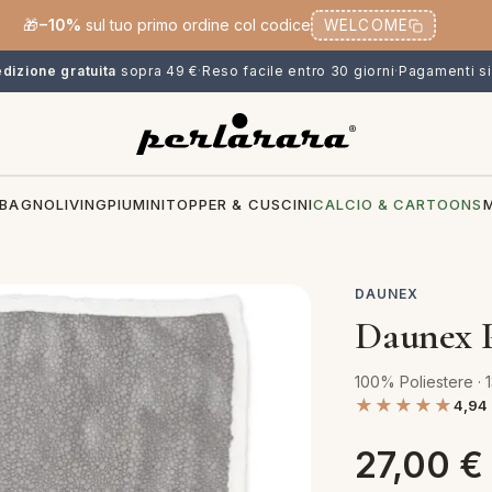
🎁
−10%
sul tuo primo ordine col codice
WELCOME
dizione gratuita
sopra 49 €
·
Reso facile entro 30 giorni
·
Pagamenti si
BAGNO
LIVING
PIUMINI
TOPPER & CUSCINI
CALCIO & CARTOONS
DAUNEX
Daunex P
100% Poliestere ·
★★★★★
4,94
27,00
€