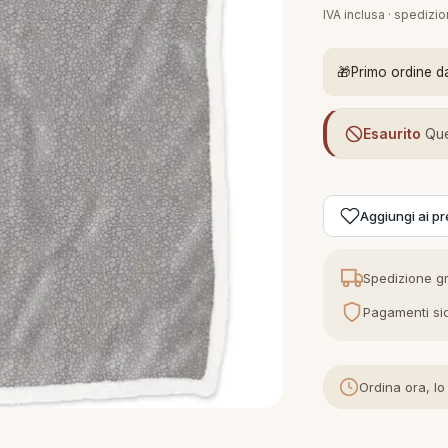
IVA inclusa · spedizi
🎁
Primo ordine d
Esaurito
Que
Aggiungi ai pre
Spedizione gr
Pagamenti sic
Ordina ora, lo