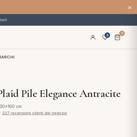
×
curi
0
0
MARCHI
laid Pile Elegance Antracite
 130x160 cm
·
227 recensioni clienti del negozio