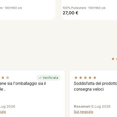
re · 130x160 cm
100% Poliestere · 130x160 cm
27,00
€
★
★★☆
★★★★★
✓ Verificata
ene sia l'omballaggio sia il
Soddisfatta del prodotto
le .
consegna veloci
Lug 2026
Rosamari C.
Lug 2026
ozio
Sul negozio