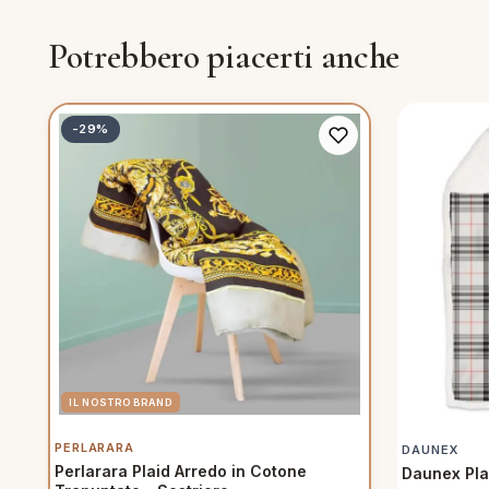
piumini
Potrebbero piacerti anche
re
-29%
uola
unte
ntini
rassi
aglie e Pigiami
PERLARARA
DAUNEX
Perlarara Plaid Arredo in Cotone
Daunex Plai