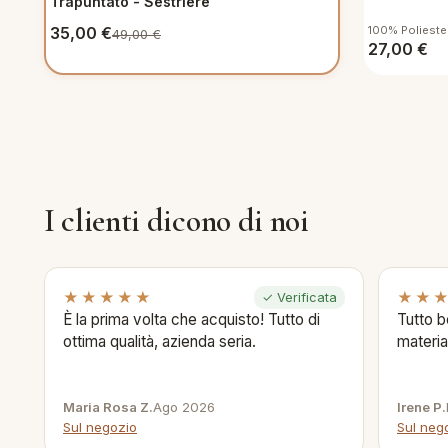
Trapuntato - Sestriere
35,00
€
100% Polieste
49,00
€
27,00
€
I clienti dicono di noi
★★★★★
★★
✓ Verificata
È la prima volta che acquisto! Tutto di
Tutto b
ottima qualità, azienda seria.
materia
Maria Rosa Z.
Ago 2026
Irene P.
Sul negozio
Sul neg