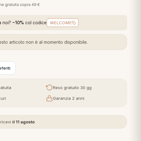
one gratuita sopra 49 €
a noi?
−10%
col codice
WELCOME
sto articolo non è al momento disponibile.
feriti
atuita
Reso gratuito 30 gg
uri
Garanzia 2 anni
 ricevi
il 11 agosto