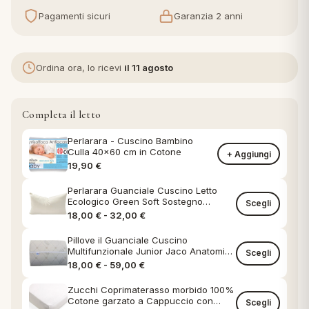
Pagamenti sicuri
Garanzia 2 anni
eria letto
umini
Ordina ora, lo ricevi
il 11 agosto
Completa il letto
a
Perlarara - Cuscino Bambino
Culla 40x60 cm in Cotone
+ Aggiungi
19,90
€
e
Perlarara Guanciale Cuscino Letto
Ecologico Green Soft Sostegno
Scegli
ni
Classico federa in Cotone Naturale
Fascia di prezzo: da 18,00 € a 32,00
18,00
€
-
32,00
€
Pillove il Guanciale Cuscino
Multifunzionale Junior Jaco Anatomico
assi
Scegli
Antireflusso Anallergico Antibatterico
Fascia di prezzo: da 18,00 € a 59,00
18,00
€
-
59,00
€
Zucchi Coprimaterasso morbido 100%
lie e Pigiami
Cotone garzato a Cappuccio con
Scegli