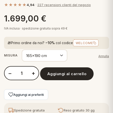
 marca
pper in piuma
★★★★★
ni arredo
4,94
·
227 recensioni clienti del negozio
Plaid Cartoons
apiuma
en Step
1.699,00
€
Tappeti Cartoons
piumini
iture per cuscini
arara
IVA inclusa · spedizione gratuita sopra 49 €
Teli Mare Cartoons
iali
matori
mini in fibra
Trapuntini Cartoons
🎁
Primo ordine da noi?
−10%
col codice
WELCOME
e
ti arredo
MISURA
Annulla
mini in piuma d'oca
rredo
−
+
Aggiungi al carrello
ori Letto
Quantità Daunen Step - Materasso Premium con Micro-Molle 
anciale
Aggiungi ai preferiti
terasso
te
Spedizione gratuita
Reso gratuito 30 gg