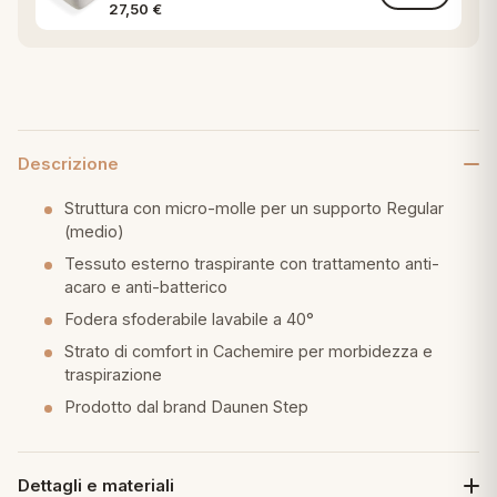
Angoli Singolo Matrimoniale
27,50
€
Descrizione
Struttura con micro-molle per un supporto Regular
(medio)
Tessuto esterno traspirante con trattamento anti-
acaro e anti-batterico
Fodera sfoderabile lavabile a 40°
Strato di comfort in Cachemire per morbidezza e
traspirazione
Prodotto dal brand Daunen Step
Dettagli e materiali