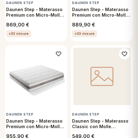
DAUNEN STEP
DAUNEN STEP
Daunen Step - Materasso
Daunen Step - Materasso
Premium con Micro-Molle
Premium con Micro-Molle
e doppio Memory Regular -
e Cachemire Firm -
869,00
€
889,90
€
80x190 cm
80x190 cm
+33 misure
+33 misure
DAUNEN STEP
DAUNEN STEP
Daunen Step - Materasso
Daunen Step - Materasso
Premium con Micro-Molle
Classic con Molle
e doppio Memory Firm -
Indipendenti e Memory
955,90
€
549,00
€
80x190 cm