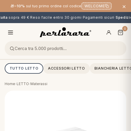
×
🎁
−10%
sul tuo primo ordine col codice
WELCOME
ita
sopra 49 €
·
Reso facile entro 30 giorni
·
Pagamenti sicuri
·
Spedizio
0
TUTTO LETTO
ACCESSORI LETTO
BIANCHERIA LETT
Home
›
LETTO
›
Materassi
O
NG
MINI
OPPER & CUSCINI
CALCIO & CARTOONS