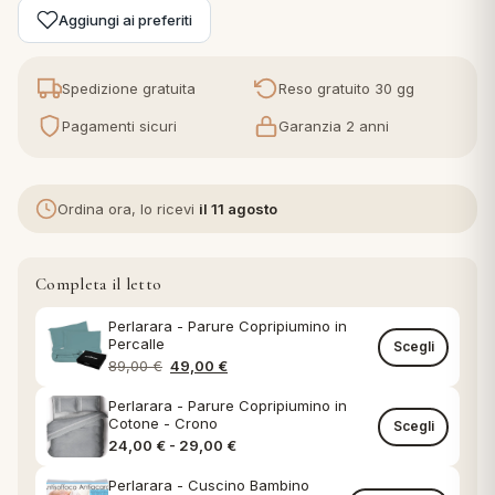
Aggiungi ai preferiti
eria letto
Spedizione gratuita
Reso gratuito 30 gg
umini
Pagamenti sicuri
Garanzia 2 anni
a
Ordina ora, lo ricevi
il 11 agosto
Completa il letto
e
Perlarara - Parure Copripiumino in
ni
Percalle
Scegli
Il prezzo originale era: 89,00 €.
Il prezzo attuale è: 49,00 €.
89,00
€
49,00
€
assi
Perlarara - Parure Copripiumino in
Cotone - Crono
Scegli
Fascia di prezzo: da 24,00 € a 29,0
24,00
€
-
29,00
€
lie e Pigiami
Perlarara - Cuscino Bambino