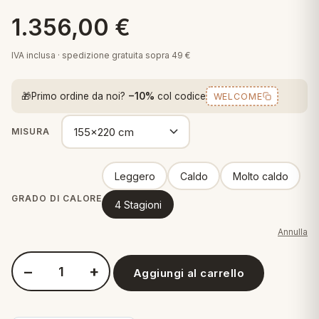
 marca
pper in piuma
ni arredo
1.356,00
€
Plaid Cartoons
apiuma
en Step
IVA inclusa · spedizione gratuita sopra 49 €
Tappeti Cartoons
piumini
iture per cuscini
arara
Teli Mare Cartoons
🎁
Primo ordine da noi?
−10%
col codice
WELCOME
iali
matori
mini in fibra
Trapuntini Cartoons
MISURA
e
ti arredo
mini in piuma d'oca
rredo
Leggero
Caldo
Molto caldo
GRADO DI CALORE
4 Stagioni
ori Letto
Annulla
anciale
−
+
Aggiungi al carrello
terasso
Quantità Daunen Step D800 - Piumino in piuma d'oca
te