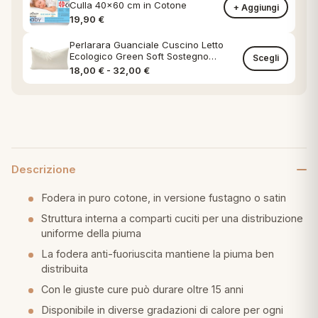
Culla 40x60 cm in Cotone
+ Aggiungi
19,90
€
Perlarara Guanciale Cuscino Letto
Ecologico Green Soft Sostegno
Scegli
Classico federa in Cotone Naturale
Fascia di prezzo: da 18,00 € a 32,00
18,00
€
-
32,00
€
Descrizione
Fodera in puro cotone, in versione fustagno o satin
Struttura interna a comparti cuciti per una distribuzione
uniforme della piuma
La fodera anti-fuoriuscita mantiene la piuma ben
distribuita
Con le giuste cure può durare oltre 15 anni
Disponibile in diverse gradazioni di calore per ogni