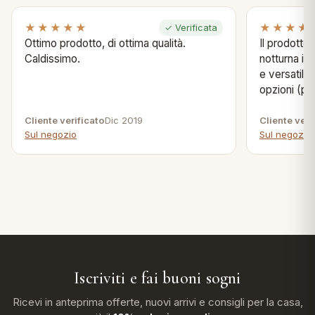
★★★★★
★★★★
✓ Verificata
Ottimo prodotto, di ottima qualità.
Il prodotto
Caldissimo.
notturna in 
e versatile
opzioni (pun
Cliente verificato
Dic 2019
Cliente veri
Sul negozio
Sul negozio
Iscriviti e fai buoni sogni
Ricevi in anteprima offerte, nuovi arrivi e consigli per la casa,