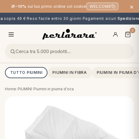
×
🎁
−10%
sul tuo primo ordine col codice
WELCOME
a
sopra 49 €
·
Reso facile entro 30 giorni
·
Pagamenti sicuri
·
Spedizione 
0
TUTTO PIUMINI
PIUMINI IN FIBRA
PIUMINI IN PIUMA D
Home
›
PIUMINI
›
Piumini in piuma d'oca
O
NG
MINI
OPPER & CUSCINI
CALCIO & CARTOONS