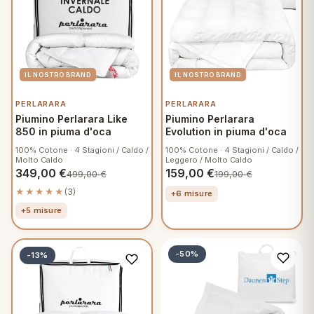
PERLARARA
PERLARARA
Piumino Perlarara Like
Piumino Perlarara
850 in piuma d'oca
Evolution in piuma d'oca
100% Cotone · 4 Stagioni / Caldo /
100% Cotone · 4 Stagioni / Caldo /
Molto Caldo
Leggero / Molto Caldo
349,00
€
159,00
€
499,00
€
199,00
€
★★★★★
(3)
+6 misure
+5 misure
-50%
-13%