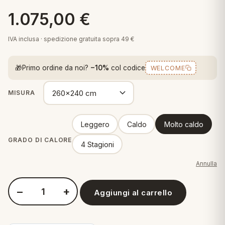
 marca
pper in piuma
ni arredo
1.075,00
€
Plaid Cartoons
apiuma
en Step
IVA inclusa · spedizione gratuita sopra 49 €
Tappeti Cartoons
piumini
iture per cuscini
arara
Teli Mare Cartoons
🎁
Primo ordine da noi?
−10%
col codice
WELCOME
iali
matori
mini in fibra
Trapuntini Cartoons
MISURA
e
ti arredo
mini in piuma d'oca
rredo
Leggero
Caldo
Molto caldo
GRADO DI CALORE
4 Stagioni
ori Letto
Annulla
anciale
−
+
Aggiungi al carrello
terasso
Quantità Daunen Step D600 - Piumino in piuma d'oca
te