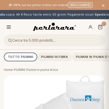
×
🎁
−10%
sul tuo primo ordine col codice
WELCOME
ta
sopra 49 €
·
Reso facile entro 30 giorni
·
Pagamenti sicuri
·
Spedizion
0
TUTTO PIUMINI
PIUMINI IN FIBRA
PIUMINI IN PIUMA D
Home
›
PIUMINI
›
Piumini in piuma d'oca
O
NG
MINI
OPPER & CUSCINI
CALCIO & CARTOONS