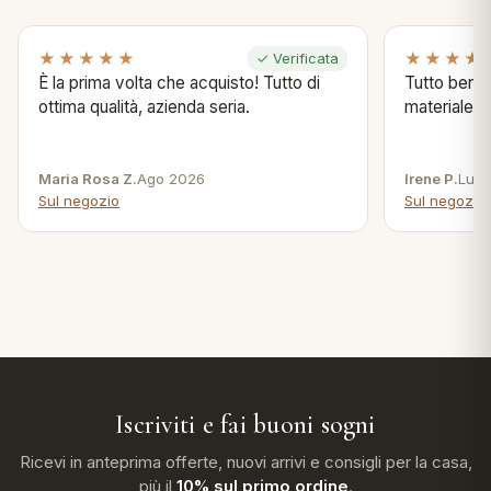
★★★★★
★★★★
✓ Verificata
È la prima volta che acquisto! Tutto di
Tutto bene s
ottima qualità, azienda seria.
materiale .
Maria Rosa Z.
Ago 2026
Irene P.
Lug 
Sul negozio
Sul negozio
Iscriviti e fai buoni sogni
Ricevi in anteprima offerte, nuovi arrivi e consigli per la casa,
più il
10% sul primo ordine
.