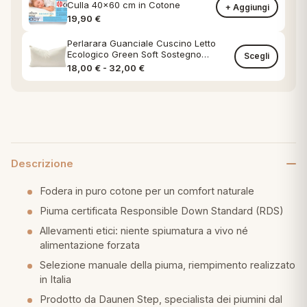
Culla 40x60 cm in Cotone
+ Aggiungi
19,90
€
Perlarara Guanciale Cuscino Letto
Ecologico Green Soft Sostegno
Scegli
Classico federa in Cotone Naturale
Fascia di prezzo: da 18,00 € a 32,00
18,00
€
-
32,00
€
Descrizione
Fodera in puro cotone per un comfort naturale
Piuma certificata Responsible Down Standard (RDS)
Allevamenti etici: niente spiumatura a vivo né
alimentazione forzata
Selezione manuale della piuma, riempimento realizzato
in Italia
Prodotto da Daunen Step, specialista dei piumini dal