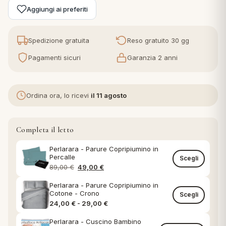
Aggiungi ai preferiti
eria letto
Spedizione gratuita
Reso gratuito 30 gg
umini
Pagamenti sicuri
Garanzia 2 anni
a
Ordina ora, lo ricevi
il 11 agosto
Completa il letto
e
Perlarara - Parure Copripiumino in
ni
Percalle
Scegli
Il prezzo originale era: 89,00 €.
Il prezzo attuale è: 49,00 €.
89,00
€
49,00
€
assi
Perlarara - Parure Copripiumino in
Cotone - Crono
Scegli
Fascia di prezzo: da 24,00 € a 29,0
24,00
€
-
29,00
€
lie e Pigiami
Perlarara - Cuscino Bambino