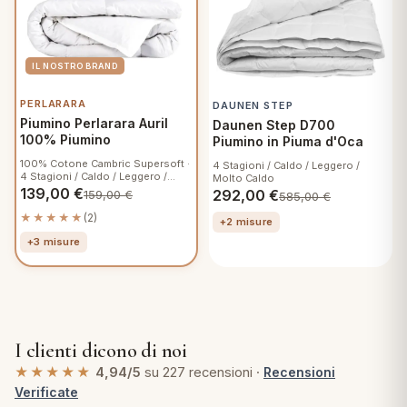
PERLARARA
DAUNEN STEP
Piumino Perlarara Auril
Daunen Step D700
100% Piumino
Piumino in Piuma d'Oca
100% Cotone Cambric Supersoft ·
4 Stagioni / Caldo / Leggero /
4 Stagioni / Caldo / Leggero /
Molto Caldo
Molto Caldo
139,00
€
292,00
€
159,00
€
585,00
€
★★★★★
(2)
+2 misure
+3 misure
I clienti dicono di noi
★★★★★
4,94/5
su 227 recensioni ·
Recensioni
Verificate