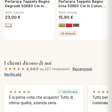
Perlarara Tappeto Bagno
Perlarara Tappeto Bagno
Degradè 50X80 Cm In
Irina 50X60 Cm In Cotone
Cotone Naturale
Ocra Irina
100% Cotone
100% Cotone
23,00
€
15,90
€
+3 misure
I clienti dicono di noi
★★★★★
4,94/5
su 227 recensioni ·
Recensioni
Verificate
★★★★★
★★★★
✓ Verificata
È la prima volta che acquisto! Tutto di
Tutto bene s
ottima qualità, azienda seria.
materiale .