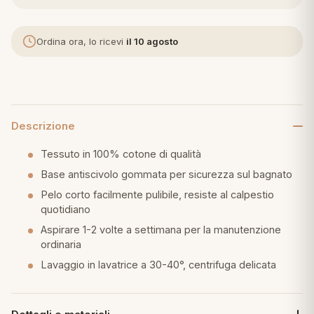
eria letto
Ordina ora, lo ricevi
il 10 agosto
umini
a
Descrizione
Tessuto in 100% cotone di qualità
Base antiscivolo gommata per sicurezza sul bagnato
e
Pelo corto facilmente pulibile, resiste al calpestio
quotidiano
ni
Aspirare 1-2 volte a settimana per la manutenzione
ordinaria
assi
Lavaggio in lavatrice a 30-40°, centrifuga delicata
lie e Pigiami