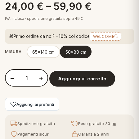
24,00
€
–
59,90
€
 marca
pper in piuma
ni arredo
Plaid Cartoons
IVA inclusa · spedizione gratuita sopra 49 €
apiuma
en Step
Tappeti Cartoons
piumini
iture per cuscini
arara
🎁
Primo ordine da noi?
−10%
col codice
WELCOME
Teli Mare Cartoons
iali
matori
mini in fibra
65x140 cm
50x80 cm
Trapuntini Cartoons
MISURA
e
ti arredo
mini in piuma d'oca
rredo
−
+
Aggiungi al carrello
Quantità Comera Step Tappeto Bagno
ori Letto
Aggiungi ai preferiti
anciale
terasso
Spedizione gratuita
Reso gratuito 30 gg
te
Pagamenti sicuri
Garanzia 2 anni