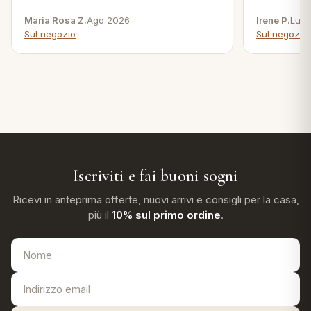
Maria Rosa Z.
Ago 2026
Irene P.
Lug 
Sul negozio
Sul negozio
Iscriviti e fai buoni sogni
Ricevi in anteprima offerte, nuovi arrivi e consigli per la casa,
più il
10% sul primo ordine
.