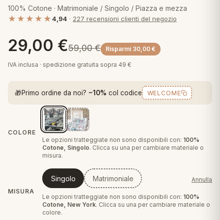
 marca
pper in piuma
100% Cotone · Matrimoniale / Singolo / Piazza e mezza
ni arredo
★★★★★
Plaid Cartoons
4,94
·
227 recensioni clienti del negozio
apiuma
en Step
Tappeti Cartoons
29,00
€
59,00
€
piumini
Risparmi
30,00
€
iture per cuscini
arara
Teli Mare Cartoons
IVA inclusa · spedizione gratuita sopra 49 €
iali
matori
mini in fibra
Trapuntini Cartoons
🎁
Primo ordine da noi?
−10%
col codice
WELCOME
e
ti arredo
mini in piuma d'oca
rredo
COLORE
Le opzioni tratteggiate non sono disponibili con:
100%
ori Letto
Cotone, Singolo
. Clicca su una per cambiare materiale o
misura.
anciale
Singolo
Matrimoniale
Annulla
terasso
MISURA
Le opzioni tratteggiate non sono disponibili con:
100%
Cotone, New York
. Clicca su una per cambiare materiale o
te
colore.