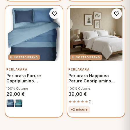
PERLARARA
PERLARARA
Perlarara Parure
Perlarara Happidea
Copripiumino
Parure Copripiumino
Matrimoniale 250x200 cm
Singolo Cotone Tinta
100% Cotone
100% Cotone
Cotone, Sacco e federe
Unita Bianco
29,00
€
39,00
€
Polo V224
★★★★★
(1)
+2 misure