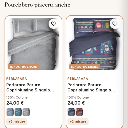
Potrebbero piacerti anche
PERLARARA
PERLARARA
Perlarara Parure
Perlarara Parure
Copripiumino Singolo
Copripiumino Singolo
155x200 cm Cotone,
155x200 cm Cotone,
100% Cotone
100% Cotone
Sacco e federa, Crono
Sacco e federa, Nives
24,00
€
24,00
€
V901
C274
+2 misure
+2 misure