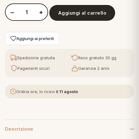
−
+
Aggiungi al carrello
eria letto
Quantità Cogal Parure Copripiumino Matrimoniale Singolo e pi
umini
Aggiungi ai preferiti
a
Spedizione gratuita
Reso gratuito 30 gg
Pagamenti sicuri
Garanzia 2 anni
e
Ordina ora, lo ricevi
il 11 agosto
ni
assi
Descrizione
lie e Pigiami