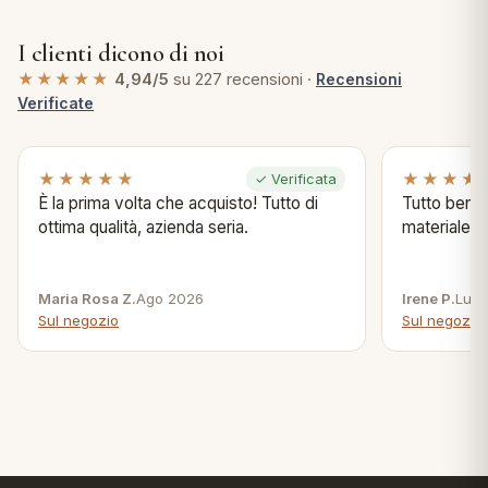
I clienti dicono di noi
★★★★★
4,94/5
su 227 recensioni ·
Recensioni
Verificate
★★★★★
★★★★
✓ Verificata
È la prima volta che acquisto! Tutto di
Tutto bene s
ottima qualità, azienda seria.
materiale .
Maria Rosa Z.
Ago 2026
Irene P.
Lug 
Sul negozio
Sul negozio