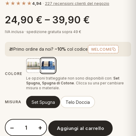
★★★★★
4,94
·
227 recensioni clienti del negozio
 marca
pper in piuma
ni arredo
Plaid Cartoons
24,90
€
–
39,90
€
apiuma
en Step
Tappeti Cartoons
piumini
iture per cuscini
arara
IVA inclusa · spedizione gratuita sopra 49 €
Teli Mare Cartoons
iali
matori
🎁
Primo ordine da noi?
−10%
col codice
WELCOME
mini in fibra
Trapuntini Cartoons
e
ti arredo
mini in piuma d'oca
rredo
COLORE
Le opzioni tratteggiate non sono disponibili con:
Set
Spugna, Spugna di Cotone
. Clicca su una per cambiare
misura o materiale.
ori Letto
Set Spugna
Telo Doccia
MISURA
anciale
terasso
−
+
Aggiungi al carrello
te
Quantità Carrara Set due pezzi Spugna Bagno ospite e Asciuga