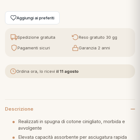
eria letto
Aggiungi ai preferiti
umini
Spedizione gratuita
Reso gratuito 30 gg
Pagamenti sicuri
Garanzia 2 anni
a
Ordina ora, lo ricevi
il 11 agosto
e
ni
Descrizione
assi
Realizzati in spugna di cotone cinigliato, morbida e
avvolgente
lie e Pigiami
Elevata capacità assorbente per asciugatura rapida