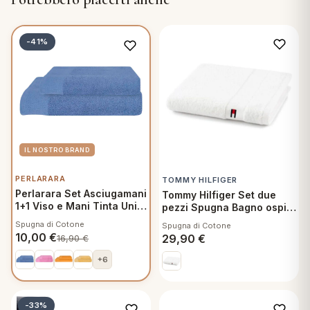
-41%
PERLARARA
TOMMY HILFIGER
Perlarara Set Asciugamani
Tommy Hilfiger Set due
1+1 Viso e Mani Tinta Unita
pezzi Spugna Bagno ospite
Avio 273
e Asciugamano Puro
Spugna di Cotone
Spugna di Cotone
Cotone Legend White
10,00
€
29,90
€
16,90
€
+6
-33%