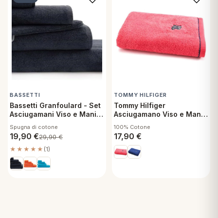
BASSETTI
TOMMY HILFIGER
Bassetti Granfoulard - Set
Tommy Hilfiger
Asciugamani Viso e Mani
Asciugamano Viso e Mani
Shades Tinta Unita - G2
50x100 cm Initial Laser
Spugna di cotone
100% Cotone
Pink
19,90
€
17,90
€
29,90
€
★★★★★
(1)