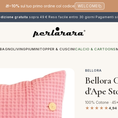
🎁
−10%
sul tuo primo ordine col codice
WELCOME
dizione gratuita
sopra 49 €
·
Reso facile entro 30 giorni
·
Pagamenti si
BAGNO
LIVING
PIUMINI
TOPPER & CUSCINI
CALCIO & CARTOONS
BELLORA
Bellora 
d'Ape St
100% Cotone · 45x4
★★★★★
4,94