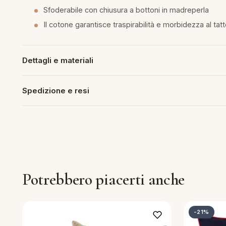
Sfoderabile con chiusura a bottoni in madreperla
piumini
Il cotone garantisce traspirabilità e morbidezza al tat
re
Dettagli e materiali
uola
Spedizione e resi
unte
ntini
rassi
Potrebbero piacerti anche
aglie e Pigiami
-21%