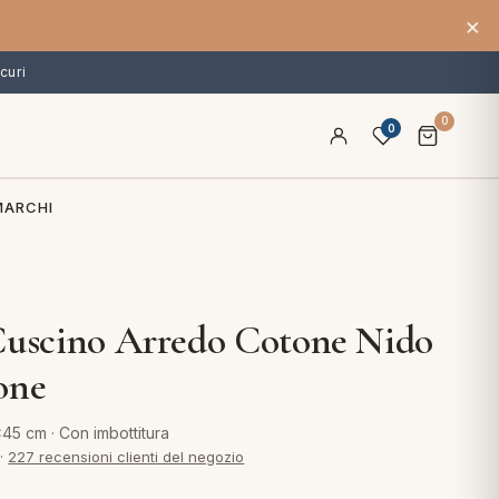
×
curi
0
0
MARCHI
Cuscino Arredo Cotone Nido
one
5 cm · Con imbottitura
·
227 recensioni clienti del negozio