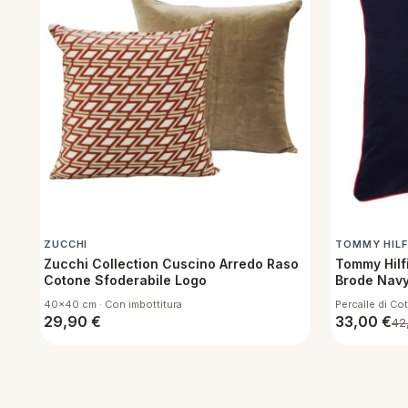
ZUCCHI
TOMMY HILF
Zucchi Collection Cuscino Arredo Raso
Tommy Hilf
Cotone Sfoderabile Logo
Brode Nav
40x40 cm · Con imbottitura
Percalle di Co
29,90
€
33,00
€
42