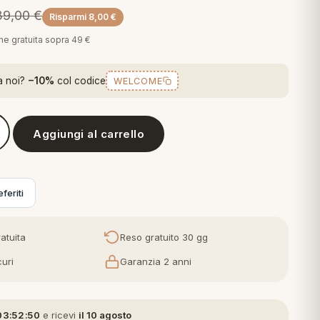
39,00
€
Risparmi
8,00
€
one gratuita sopra 49 €
a noi?
−10%
col codice
WELCOME
Aggiungi al carrello
Cuscino Arredo in Cotone Nido d'Ape Sfoderabile con Imbottitur
feriti
atuita
Reso gratuito 30 gg
uri
Garanzia 2 anni
03:52:49
e ricevi
il 10 agosto