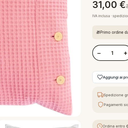
31,00
€
IVA inclusa · spedizi
🎁
Primo ordine d
−
+
Quantità Bellora 
Aggiungi ai pre
Spedizione gr
Pagamenti sic
Ordina entro