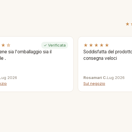
★
★★☆
★★★★★
✓ Verificata
ene sia l'omballaggio sia il
Soddisfatta del prodotto
le .
consegna veloci
Lug 2026
Rosamari C.
Lug 2026
ozio
Sul negozio