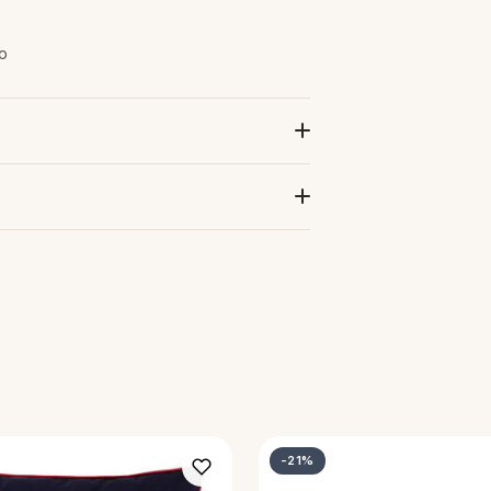
to
-21%