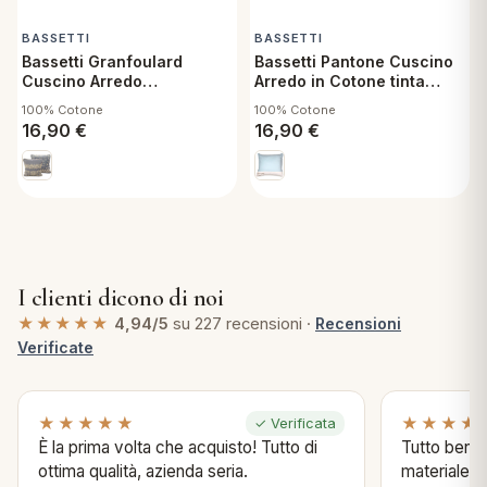
BASSETTI
BASSETTI
Bassetti Granfoulard
Bassetti Pantone Cuscino
Cuscino Arredo
Arredo in Cotone tinta
Sfoderabile con
unita Sfoderabile con
100% Cotone
100% Cotone
Imbottitura Brenta G1
Imbottitura 40x40 cm
16,90
€
16,90
€
40x40 cm
Dream Blue
I clienti dicono di noi
★★★★★
4,94/5
su 227 recensioni ·
Recensioni
Verificate
★★★★★
★★★★
✓ Verificata
È la prima volta che acquisto! Tutto di
Tutto bene s
ottima qualità, azienda seria.
materiale .