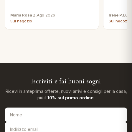
Maria Rosa Z.
Ago 2026
Irene P.
Lug 
Sul negozio
Sul negozio
Iscriviti e fai buoni sogni
Ricevi in anteprima offerte, nuovi arrivi e consigli per la casa,
più il
10% sul primo ordine
.