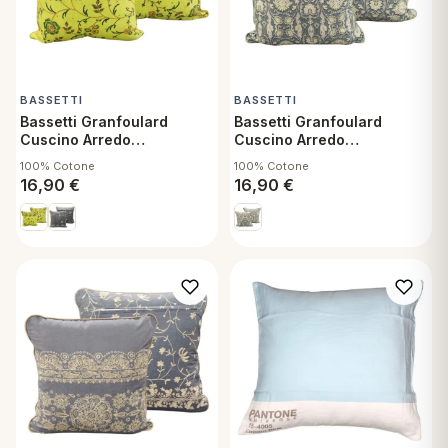
BASSETTI
BASSETTI
Bassetti Granfoulard
Bassetti Granfoulard
Cuscino Arredo
Cuscino Arredo
Sfoderabile con
Sfoderabile con
100% Cotone
100% Cotone
Imbottitura Montefano V1
Imbottitura Mira V1 40x40
16,90
€
16,90
€
40x40 cm
cm