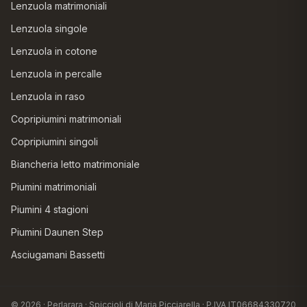
Lenzuola matrimoniali
Lenzuola singole
Lenzuola in cotone
Lenzuola in percalle
Lenzuola in raso
Copripiumini matrimoniali
Copripiumini singoli
Biancheria letto matrimoniale
Piumini matrimoniali
Piumini 4 stagioni
Piumini Daunen Step
Asciugamani Bassetti
© 2026 · Perlarara · Spiccioli di Maria Picciarella · P.IVA IT06684330720