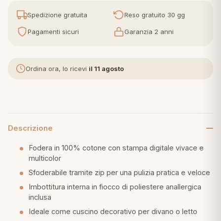
Spedizione gratuita
Reso gratuito 30 gg
eria letto
Pagamenti sicuri
Garanzia 2 anni
umini
Ordina ora, lo ricevi
il 11 agosto
a
Descrizione
e
Fodera in 100% cotone con stampa digitale vivace e
ni
multicolor
Sfoderabile tramite zip per una pulizia pratica e veloce
assi
Imbottitura interna in fiocco di poliestere anallergica
inclusa
Ideale come cuscino decorativo per divano o letto
lie e Pigiami