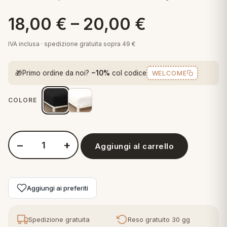
 marca
pper in piuma
ni arredo
18,00
€
–
20,00
€
Plaid Cartoons
apiuma
en Step
Tappeti Cartoons
IVA inclusa · spedizione gratuita sopra 49 €
piumini
iture per cuscini
arara
Teli Mare Cartoons
🎁
Primo ordine da noi?
−10%
col codice
WELCOME
iali
matori
mini in fibra
Trapuntini Cartoons
e
ti arredo
COLORE
mini in piuma d'oca
rredo
−
+
Aggiungi al carrello
ori Letto
Quantità Bassetti - Lenzuolo Sotto con Angoli Pop Color
anciale
Aggiungi ai preferiti
terasso
te
Spedizione gratuita
Reso gratuito 30 gg