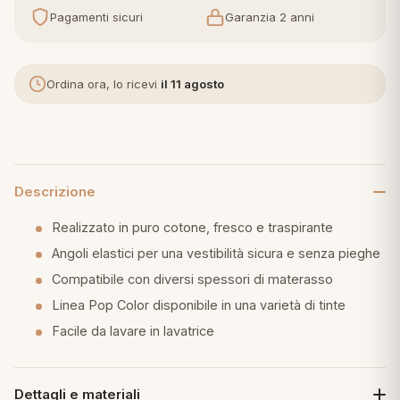
Pagamenti sicuri
Garanzia 2 anni
eria letto
umini
Ordina ora, lo ricevi
il 11 agosto
a
Descrizione
Realizzato in puro cotone, fresco e traspirante
e
Angoli elastici per una vestibilità sicura e senza pieghe
ni
Compatibile con diversi spessori di materasso
Linea Pop Color disponibile in una varietà di tinte
assi
Facile da lavare in lavatrice
lie e Pigiami
Dettagli e materiali