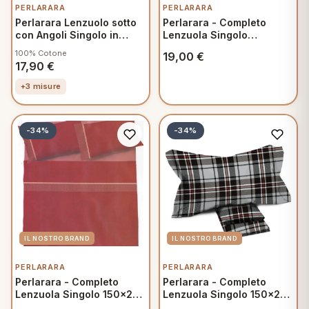
PERLARARA
PERLARARA
Perlarara Lenzuolo sotto
Perlarara - Completo
con Angoli Singolo in
Lenzuola Singolo
Cotone una piazza
160x300 cm in Cotone -
100% Cotone
19,00
€
90x200 cm Bianco
Primavera Verde
17,90
€
+3 misure
-34%
-34%
PERLARARA
PERLARARA
Perlarara - Completo
Perlarara - Completo
Lenzuola Singolo 150x295
Lenzuola Singolo 150x280
cm in Cotone - Crono
cm in Flanella - Glenda