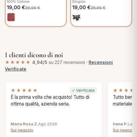
100% Cotone
Singolo
V908
C251
19,00
€
19,00
€
29,00
€
29,00
€
I clienti dicono di noi
★★★★★
4,94/5
su 227 recensioni ·
Recensioni
Verificate
★★★★★
★★★★
✓ Verificata
È la prima volta che acquisto! Tutto di
Tutto bene s
ottima qualità, azienda seria.
materiale .
Maria Rosa Z.
Ago 2026
Irene P.
Lug 
Sul negozio
Sul negozio