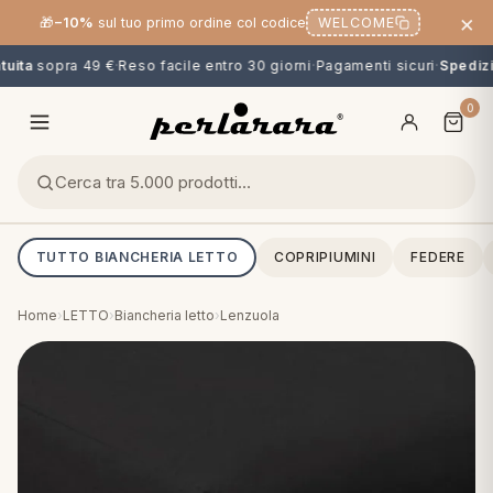
×
🎁
−10%
sul tuo primo ordine col codice
WELCOME
uita
sopra 49 €
·
Reso facile entro 30 giorni
·
Pagamenti sicuri
·
Spedizio
0
TUTTO BIANCHERIA LETTO
COPRIPIUMINI
FEDERE
Home
›
LETTO
›
Biancheria letto
›
Lenzuola
O
NG
MINI
OPPER & CUSCINI
CALCIO & CARTOONS