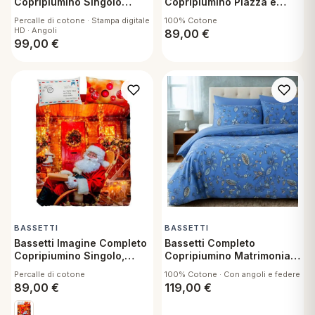
Copripiumino Singolo
Copripiumino Piazza e
Christmas
Mezza, Evolving R1
Percalle di cotone · Stampa digitale
100% Cotone
HD · Angoli
89,00
€
99,00
€
BASSETTI
BASSETTI
Bassetti Imagine Completo
Bassetti Completo
Copripiumino Singolo,
Copripiumino Matrimoniale
North Pole Sacca,
Sikar B1
Percalle di cotone
100% Cotone · Con angoli e federe
Lenzuolo sotto con angoli
89,00
€
119,00
€
e Federa