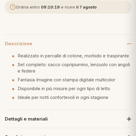
Ordina entro
09:10:18
e ricevi
il 7 agosto
eria letto
umini
Descrizione
a
Realizzato in percalle di cotone, morbido e traspirante
Set completo: sacco copripiumino, lenzuolo con angoli
e federe
e
Fantasia Imagine con stampa digitale multicolor
Disponibile in più misure per ogni tipo di letto
ni
Ideale per notti confortevoli in ogni stagione
assi
Dettagli e materiali
lie e Pigiami