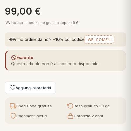
 marca
pper in piuma
ni arredo
99,00
€
Plaid Cartoons
apiuma
en Step
IVA inclusa · spedizione gratuita sopra 49 €
Tappeti Cartoons
piumini
iture per cuscini
arara
Teli Mare Cartoons
🎁
Primo ordine da noi?
−10%
col codice
WELCOME
iali
matori
mini in fibra
Trapuntini Cartoons
e
ti arredo
Esaurito
Questo articolo non è al momento disponibile.
mini in piuma d'oca
rredo
ori Letto
Aggiungi ai preferiti
anciale
Spedizione gratuita
Reso gratuito 30 gg
terasso
Pagamenti sicuri
Garanzia 2 anni
te