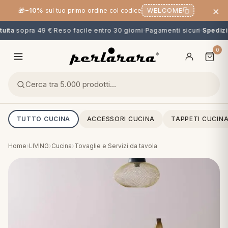
×
🎁
−10%
sul tuo primo ordine col codice
WELCOME
ita
sopra 49 €
·
Reso facile entro 30 giorni
·
Pagamenti sicuri
·
Spedizio
0
TUTTO CUCINA
ACCESSORI CUCINA
TAPPETI CUCIN
Home
›
LIVING
›
Cucina
›
Tovaglie e Servizi da tavola
O
NG
MINI
OPPER & CUSCINI
CALCIO & CARTOONS