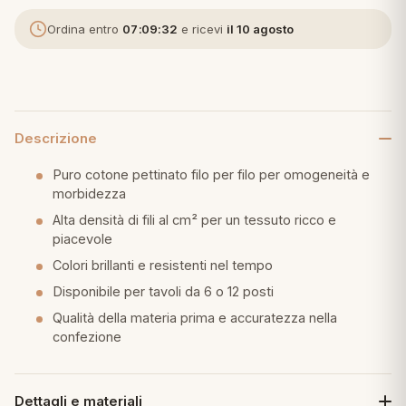
Ordina entro
07:09:32
e ricevi
il 10 agosto
eria letto
umini
Descrizione
a
Puro cotone pettinato filo per filo per omogeneità e
morbidezza
Alta densità di fili al cm² per un tessuto ricco e
e
piacevole
Colori brillanti e resistenti nel tempo
ni
Disponibile per tavoli da 6 o 12 posti
Qualità della materia prima e accuratezza nella
assi
confezione
lie e Pigiami
Dettagli e materiali