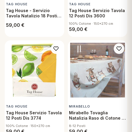
TAG HOUSE
TAG HOUSE
Tag House - Servizio
Tag House Servizio Tavola
Tavola Natalizio 18 Posti
12 Posti Dis 3600
con Tovaglia 150x360 cm
100% Cotone · 150x270 cm
59,00
€
e Tovaglioli in Cotone -
59,00
€
Biancospino
TAG HOUSE
MIRABELLO
Tag House Servizio Tavola
Mirabello Tovaglia
12 Posti Dis 3774
Natalizia Raso di Cotone 8
Posti 150x230 Tutti a
100% Cotone · 150x270 cm
8-12 Posti
Tavola
59,00
€
59,00
€