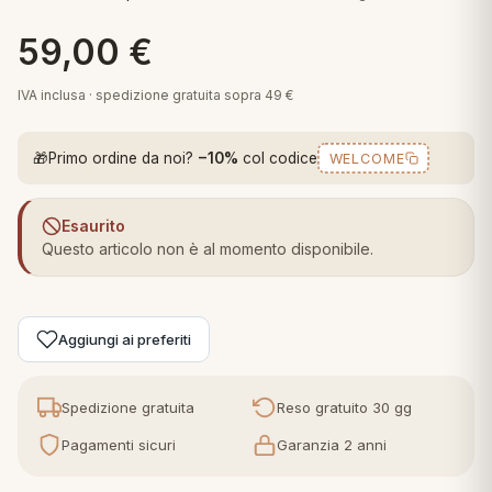
 marca
pper in piuma
ni arredo
59,00
€
Plaid Cartoons
apiuma
en Step
Tappeti Cartoons
IVA inclusa · spedizione gratuita sopra 49 €
piumini
iture per cuscini
arara
Teli Mare Cartoons
🎁
Primo ordine da noi?
−10%
col codice
WELCOME
iali
matori
mini in fibra
Trapuntini Cartoons
e
ti arredo
Esaurito
Questo articolo non è al momento disponibile.
mini in piuma d'oca
rredo
ori Letto
Aggiungi ai preferiti
anciale
Spedizione gratuita
Reso gratuito 30 gg
terasso
Pagamenti sicuri
Garanzia 2 anni
te