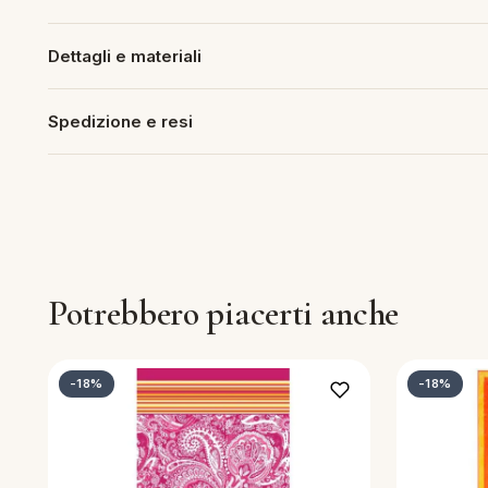
piumini
Dettagli e materiali
re
Spedizione e resi
uola
unte
ntini
Potrebbero piacerti anche
rassi
-18%
-18%
aglie e Pigiami