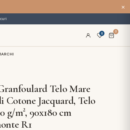
×
curi
0
0
MARCHI
 Granfoulard Telo Mare
i Cotone Jacquard, Telo
0 g/m², 90x180 cm
onte R1