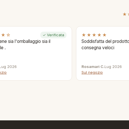
★
★★☆
★★★★★
✓ Verificata
ene sia l'omballaggio sia il
Soddisfatta del prodotto
le .
consegna veloci
Lug 2026
Rosamari C.
Lug 2026
ozio
Sul negozio