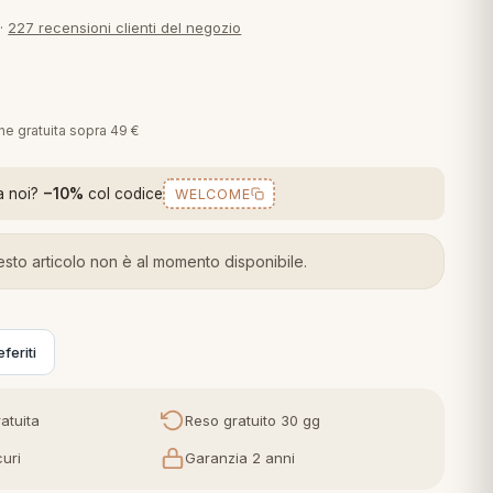
·
227 recensioni clienti del negozio
one gratuita sopra 49 €
a noi?
−10%
col codice
WELCOME
sto articolo non è al momento disponibile.
feriti
atuita
Reso gratuito 30 gg
uri
Garanzia 2 anni