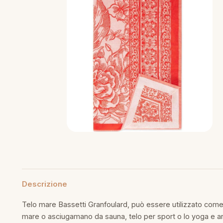
mmapiuma
unen Step
Tappeti Cartoons
e
ripiumini
ottiture per cuscini
rlarara
Teli Mare Cartoons
moniali
fumatori
iumini in fibra
Trapuntini Cartoons
lle
peti arredo
iumini in piuma d'oca
i arredo
ssori Letto
guanciale
imaterasso
Descrizione
rete
Telo mare Bassetti Granfoulard, può essere utilizzato com
mare o asciugamano da sauna, telo per sport o lo yoga e an
cheria letto