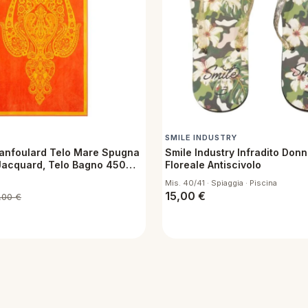
SMILE INDUSTRY
ranfoulard Telo Mare Spugna
Smile Industry Infradito Donn
Jacquard, Telo Bagno 450
Floreale Antiscivolo
80 cm Ragusa Y1
Mis. 40/41 · Spiaggia · Piscina
15,00
€
,00
€