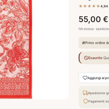
★★★★★
4,94
55,00
€
IVA inclusa · spedizi
🎁
Primo ordine d
Esaurito
Que
Aggiungi ai pre
Spedizione gr
Pagamenti sic