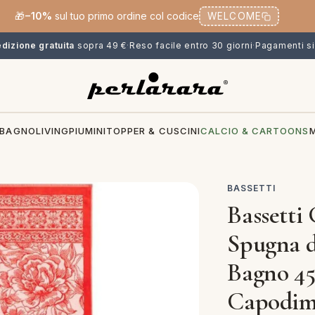
🎁
−10%
sul tuo primo ordine col codice
WELCOME
dizione gratuita
sopra 49 €
·
Reso facile entro 30 giorni
·
Pagamenti si
BAGNO
LIVING
PIUMINI
TOPPER & CUSCINI
CALCIO & CARTOONS
BASSETTI
Bassetti
Spugna d
Bagno 45
Capodim