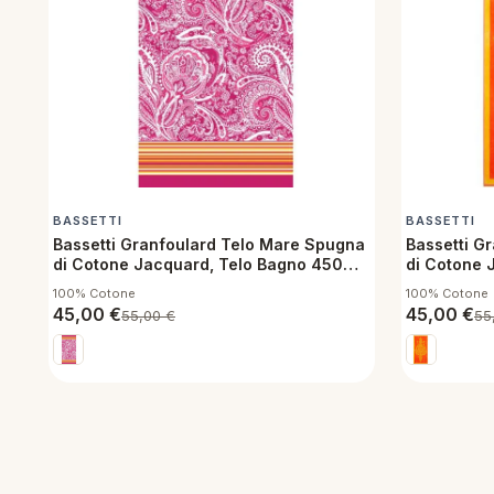
BASSETTI
BASSETTI
Bassetti Granfoulard Telo Mare Spugna
Bassetti G
di Cotone Jacquard, Telo Bagno 450
di Cotone 
g/m², 90x180 cm Noto R1
g/m², 90x1
100% Cotone
100% Cotone
45,00
€
45,00
€
55,00
€
55