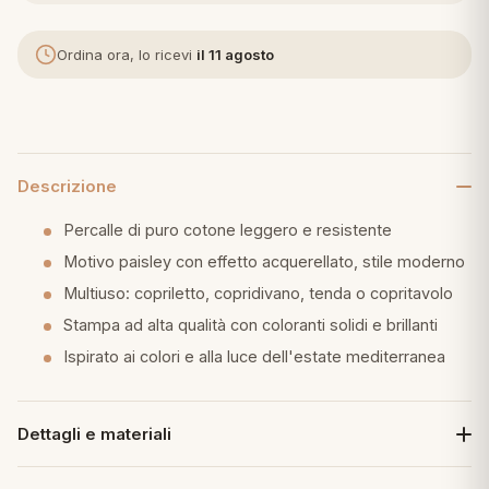
eria letto
Ordina ora, lo ricevi
il 11 agosto
umini
Descrizione
a
Percalle di puro cotone leggero e resistente
Motivo paisley con effetto acquerellato, stile moderno
e
Multiuso: copriletto, copridivano, tenda o copritavolo
Stampa ad alta qualità con coloranti solidi e brillanti
ni
Ispirato ai colori e alla luce dell'estate mediterranea
assi
Dettagli e materiali
lie e Pigiami