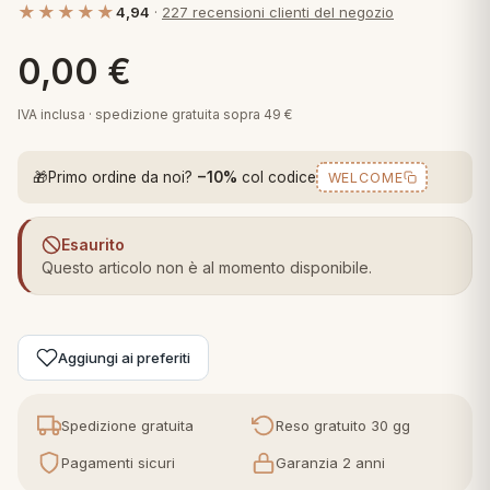
★★★★★
4,94
·
227 recensioni clienti del negozio
 marca
pper in piuma
ni arredo
Plaid Cartoons
0,00
€
apiuma
en Step
Tappeti Cartoons
piumini
iture per cuscini
arara
IVA inclusa · spedizione gratuita sopra 49 €
Teli Mare Cartoons
iali
matori
🎁
Primo ordine da noi?
−10%
col codice
WELCOME
mini in fibra
Trapuntini Cartoons
e
ti arredo
Esaurito
mini in piuma d'oca
rredo
Questo articolo non è al momento disponibile.
ori Letto
Aggiungi ai preferiti
anciale
terasso
Spedizione gratuita
Reso gratuito 30 gg
Pagamenti sicuri
Garanzia 2 anni
te