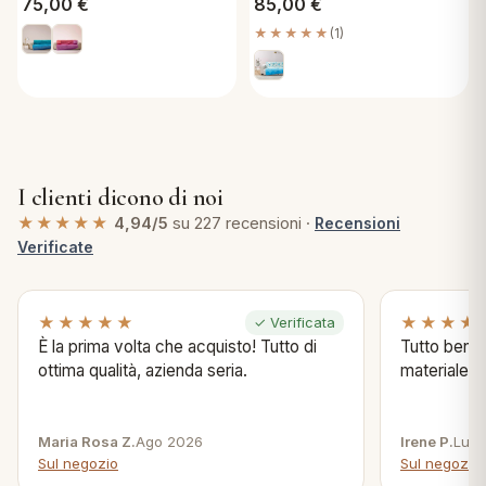
75,00
€
85,00
€
★★★★★
(1)
I clienti dicono di noi
★★★★★
4,94/5
su 227 recensioni ·
Recensioni
Verificate
★★★★★
★★★★
✓ Verificata
È la prima volta che acquisto! Tutto di
Tutto bene s
ottima qualità, azienda seria.
materiale .
Maria Rosa Z.
Ago 2026
Irene P.
Lug 
Sul negozio
Sul negozio