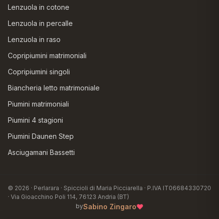
Lenzuola in cotone
Lenzuola in percalle
Lenzuola in raso
Copripiumini matrimoniali
Copripiumini singoli
Biancheria letto matrimoniale
Piumini matrimoniali
Piumini 4 stagioni
Piumini Daunen Step
Asciugamani Bassetti
© 2026 · Perlarara · Spiccioli di Maria Picciarella · P.IVA IT06684330720
· Via Gioacchino Poli 114, 76123 Andria (BT)
♥
Sabino Zingaro
by