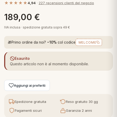
★★★★★
4,94
·
227 recensioni clienti del negozio
 marca
pper in piuma
ni arredo
Plaid Cartoons
189,00
€
apiuma
en Step
Tappeti Cartoons
piumini
iture per cuscini
arara
IVA inclusa · spedizione gratuita sopra 49 €
Teli Mare Cartoons
iali
matori
🎁
Primo ordine da noi?
−10%
col codice
WELCOME
mini in fibra
Trapuntini Cartoons
e
ti arredo
Esaurito
mini in piuma d'oca
rredo
Questo articolo non è al momento disponibile.
ori Letto
Aggiungi ai preferiti
anciale
terasso
Spedizione gratuita
Reso gratuito 30 gg
Pagamenti sicuri
Garanzia 2 anni
te