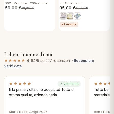
Country Colors
Letto Singolo con Cuscino
100% Microfibra · 260x260 cm
100% Poliestere
arredo Milena
59,00
€
35,00
€
79,00
€
49,00
€
+2 misure
I clienti dicono di noi
★★★★★
4,94/5
su 227 recensioni ·
Recensioni
Verificate
★★★★★
★★★★
✓ Verificata
È la prima volta che acquisto! Tutto di
Tutto bene s
ottima qualità, azienda seria.
materiale .
Maria Rosa Z.
Ago 2026
Irene P.
Lug 