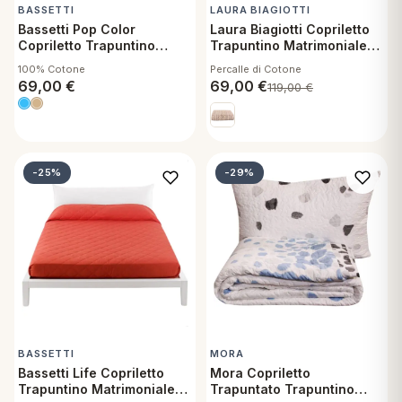
BASSETTI
LAURA BIAGIOTTI
Bassetti Pop Color
Laura Biagiotti Copriletto
Copriletto Trapuntino
Trapuntino Matrimoniale
Singolo
Percalle di Cotone
100% Cotone
Percalle di Cotone
260x270 Clair Tortora
69,00
€
69,00
€
119,00
€
-25%
-29%
BASSETTI
MORA
Bassetti Life Copriletto
Mora Copriletto
Trapuntino Matrimoniale
Trapuntato Trapuntino