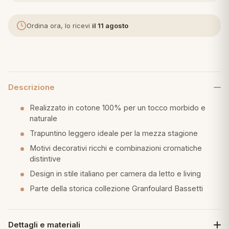
eria letto
Ordina ora, lo ricevi
il 11 agosto
umini
Descrizione
a
Realizzato in cotone 100% per un tocco morbido e
naturale
Trapuntino leggero ideale per la mezza stagione
e
Motivi decorativi ricchi e combinazioni cromatiche
ni
distintive
Design in stile italiano per camera da letto e living
assi
Parte della storica collezione Granfoulard Bassetti
lie e Pigiami
Dettagli e materiali