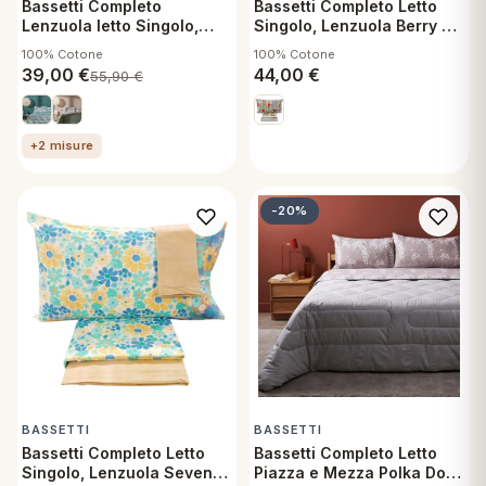
Bassetti Completo
Bassetti Completo Letto
Lenzuola letto Singolo,
Singolo, Lenzuola Berry Y1
Fluttering V1 una Piazza
doppie Federe
100% Cotone
100% Cotone
Lenzuolo Sopra, Sotto con
39,00
€
44,00
€
55,90
€
Angoli, doppie 2 Federe
+2 misure
-20%
BASSETTI
BASSETTI
Bassetti Completo Letto
Bassetti Completo Letto
Singolo, Lenzuola Seventy
Piazza e Mezza Polka Dot