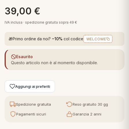
 marca
pper in piuma
ni arredo
39,00
€
Plaid Cartoons
apiuma
en Step
IVA inclusa · spedizione gratuita sopra 49 €
Tappeti Cartoons
piumini
iture per cuscini
arara
Teli Mare Cartoons
🎁
Primo ordine da noi?
−10%
col codice
WELCOME
iali
matori
mini in fibra
Trapuntini Cartoons
e
ti arredo
Esaurito
Questo articolo non è al momento disponibile.
mini in piuma d'oca
rredo
ori Letto
Aggiungi ai preferiti
anciale
Spedizione gratuita
Reso gratuito 30 gg
terasso
Pagamenti sicuri
Garanzia 2 anni
te