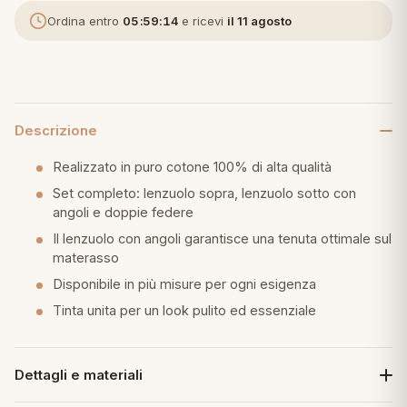
Ordina entro
05:59:14
e ricevi
il 11 agosto
eria letto
umini
Descrizione
a
Realizzato in puro cotone 100% di alta qualità
Set completo: lenzuolo sopra, lenzuolo sotto con
angoli e doppie federe
e
Il lenzuolo con angoli garantisce una tenuta ottimale sul
materasso
ni
Disponibile in più misure per ogni esigenza
Tinta unita per un look pulito ed essenziale
assi
Dettagli e materiali
lie e Pigiami