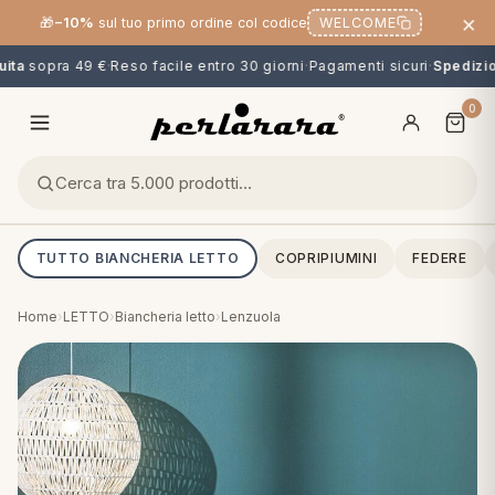
×
🎁
−10%
sul tuo primo ordine col codice
WELCOME
ta
sopra 49 €
·
Reso facile entro 30 giorni
·
Pagamenti sicuri
·
Spedizion
0
TUTTO BIANCHERIA LETTO
COPRIPIUMINI
FEDERE
Home
›
LETTO
›
Biancheria letto
›
Lenzuola
O
NG
MINI
OPPER & CUSCINI
CALCIO & CARTOONS