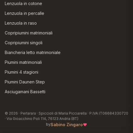
Lenzuola in cotone
Lenzuola in percalle
Lenzuola in raso
Copripiumini matrimoniali
Copripiumini singoli
Biancheria letto matrimoniale
Piumini matrimoniali
Piumini 4 stagioni
Piumini Daunen Step
Asciugamani Bassetti
© 2026 · Perlarara · Spiccioli di Maria Picciarella · P.IVA IT06684330720
· Via Gioacchino Poli 114, 76123 Andria (BT)
♥
Sabino Zingaro
by