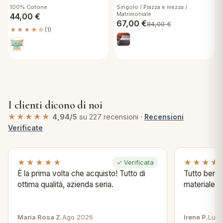
Five B1 doppie Federe
41 Lenzuola Flanella Puro
100% Cotone
Singolo / Piazza e mezza /
Cotone Antipilling
Matrimoniale
44,00
€
67,00
€
84,00
€
★★★★☆
(1)
I clienti dicono di noi
★★★★★
4,94/5
su 227 recensioni ·
Recensioni
Verificate
★★★★★
★★★★
✓ Verificata
È la prima volta che acquisto! Tutto di
Tutto bene s
ottima qualità, azienda seria.
materiale .
Maria Rosa Z.
Ago 2026
Irene P.
Lug 