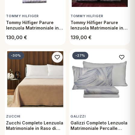
TOMMY HILFIGER
TOMMY HILFIGER
Tommy Hilfiger Parure
Tommy Hilfiger Parure
lenzuola Matrimoniale in
lenzuola Matrimoniale in
raso di cotone - Palm Blue
raso di cotone - Grey-
130,00
€
139,00
€
Clark
-30%
-27%
ZUCCHI
GALIZZI
Zucchi Completo Lenzuola
Galizzi Completo Lenzuola
Matrimoniale in Raso di
Matrimoniale Percalle
Cotone - Arco Col 33
Cotone Aria Pietra