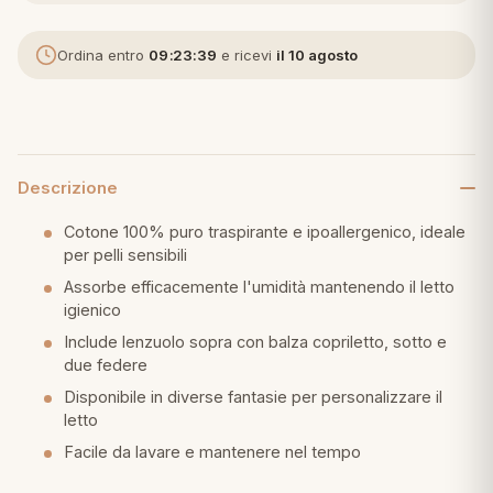
eria letto
Ordina entro
09:23:38
e ricevi
il 10 agosto
umini
Descrizione
a
Cotone 100% puro traspirante e ipoallergenico, ideale
per pelli sensibili
Assorbe efficacemente l'umidità mantenendo il letto
e
igienico
ni
Include lenzuolo sopra con balza copriletto, sotto e
due federe
Disponibile in diverse fantasie per personalizzare il
assi
letto
Facile da lavare e mantenere nel tempo
lie e Pigiami