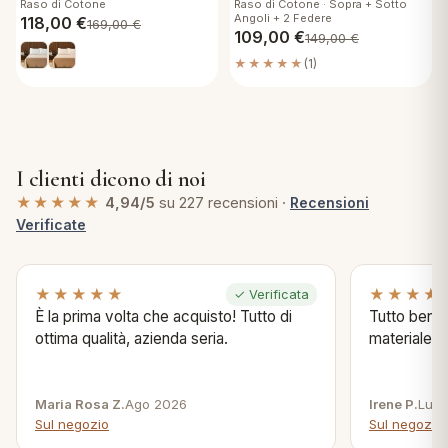
Raso di Cotone
Raso di Cotone · Sopra + Sotto
Angoli + 2 Federe
118,00
€
169,00
€
109,00
€
149,00
€
★★★★★
(1)
I clienti dicono di noi
★★★★★
4,94/5
su 227 recensioni ·
Recensioni
Verificate
★★★★★
★★★★
✓ Verificata
È la prima volta che acquisto! Tutto di
Tutto bene s
ottima qualità, azienda seria.
materiale .
Maria Rosa Z.
Ago 2026
Irene P.
Lug 
Sul negozio
Sul negozio