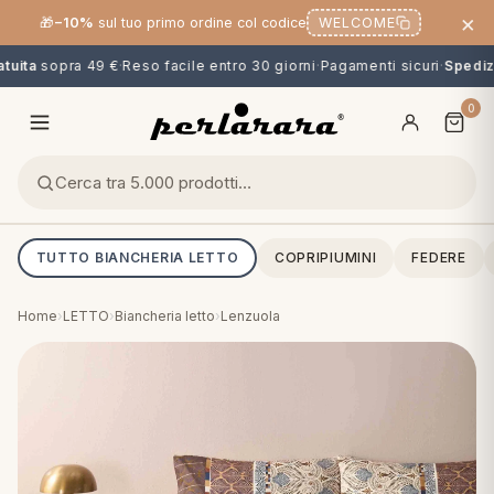
×
🎁
−10%
sul tuo primo ordine col codice
WELCOME
uita
sopra 49 €
·
Reso facile entro 30 giorni
·
Pagamenti sicuri
·
Spedizi
0
TUTTO BIANCHERIA LETTO
COPRIPIUMINI
FEDERE
Home
›
LETTO
›
Biancheria letto
›
Lenzuola
O
NG
MINI
OPPER & CUSCINI
CALCIO & CARTOONS