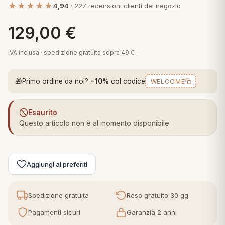
★★★★★
4,94
·
227 recensioni clienti del negozio
 marca
pper in piuma
ni arredo
Plaid Cartoons
129,00
€
apiuma
en Step
Tappeti Cartoons
piumini
iture per cuscini
arara
IVA inclusa · spedizione gratuita sopra 49 €
Teli Mare Cartoons
iali
matori
🎁
Primo ordine da noi?
−10%
col codice
WELCOME
mini in fibra
Trapuntini Cartoons
e
ti arredo
Esaurito
mini in piuma d'oca
rredo
Questo articolo non è al momento disponibile.
ori Letto
Aggiungi ai preferiti
anciale
terasso
Spedizione gratuita
Reso gratuito 30 gg
Pagamenti sicuri
Garanzia 2 anni
te