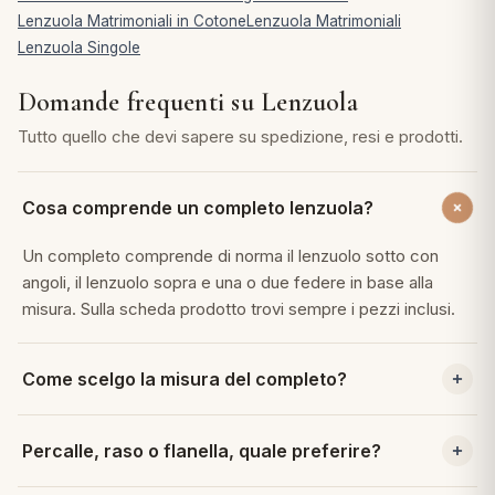
Lenzuola Matrimoniali in Cotone
Lenzuola Matrimoniali
Lenzuola Singole
Domande frequenti su Lenzuola
Tutto quello che devi sapere su spedizione, resi e prodotti.
Cosa comprende un completo lenzuola?
Un completo comprende di norma il lenzuolo sotto con
angoli, il lenzuolo sopra e una o due federe in base alla
misura. Sulla scheda prodotto trovi sempre i pezzi inclusi.
Come scelgo la misura del completo?
La misura si basa sul letto, singolo, una piazza e mezza o
Percalle, raso o flanella, quale preferire?
matrimoniale. Per il lenzuolo sotto conta l'altezza del
materasso, perché gli angoli devono avvolgerlo bene.