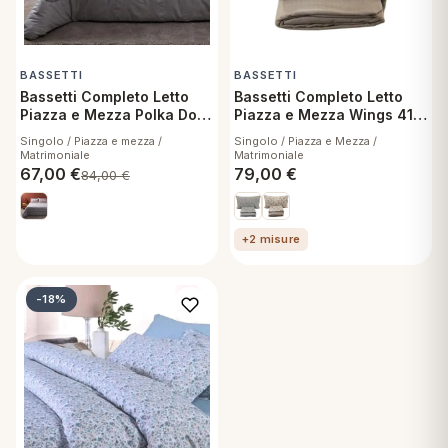
BASSETTI
BASSETTI
Bassetti Completo Letto
Bassetti Completo Letto
Piazza e Mezza Polka Dot
Piazza e Mezza Wings 41
41 Lenzuola Flanella Puro
Lenzuola Flanella Puro
Singolo / Piazza e mezza /
Singolo / Piazza e Mezza /
Cotone Antipilling
Cotone Antipilling
Matrimoniale
Matrimoniale
67,00
€
79,00
€
84,00
€
+2 misure
-18%