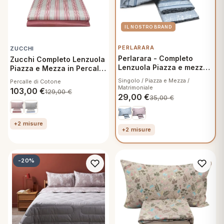
PERLARARA
ZUCCHI
Perlarara - Completo
Zucchi Completo Lenzuola
Lenzuola Piazza e mezza
Piazza e Mezza in Percalle
in Flanella - Freya D754
di Cotone - Sofà 61
Singolo / Piazza e Mezza /
Percalle di Cotone
Matrimoniale
103,00
€
129,00
€
29,00
€
35,00
€
+2 misure
+2 misure
-20%