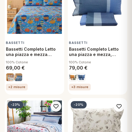
BASSETTI
BASSETTI
Bassetti Completo Letto
Bassetti Completo Letto
una piazza e mezza
una piazza e mezza,
francese, Kyoto C1
Nostalgia B1 Lenzuolo
100% Cotone
100% Cotone
Lenzuolo sopra, sotto con
sopra, sotto con angoli e
69,00
€
79,00
€
angoli e federe
federa
+2 misure
+3 misure
-23%
-20%