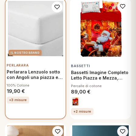
 marca
pper in piuma
ni arredo
Plaid Cartoons
apiuma
en Step
Tappeti Cartoons
piumini
iture per cuscini
arara
Teli Mare Cartoons
iali
matori
mini in fibra
Trapuntini Cartoons
e
ti arredo
PERLARARA
BASSETTI
mini in piuma d'oca
rredo
Perlarara Lenzuolo sotto
Bassetti Imagine Completo
con Angoli una piazza e
Letto Piazza e Mezza,
mezza in Cotone 125x200
North Pole Stampa Digitale
100% Cotone
Percalle di cotone
cm Bianco
Alta Definizione Lenzuolo
ori Letto
19,90
€
89,00
€
Sopra, Lenzuolo sotto con
angoli, 1 Federa
+3 misure
anciale
+2 misure
terasso
te