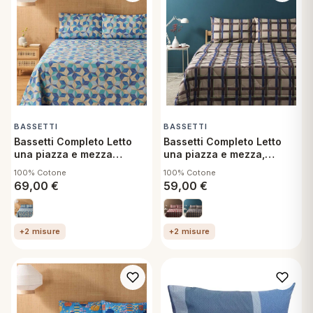
eria letto
umini
a
BASSETTI
BASSETTI
Bassetti Completo Letto
Bassetti Completo Letto
una piazza e mezza
una piazza e mezza,
francese, Arita B1 Lenzuolo
Check B1 Lenzuolo sopra,
100% Cotone
100% Cotone
sopra, sotto con angoli e
sotto con angoli e federa
e
69,00
€
59,00
€
federe
ni
+2 misure
+2 misure
assi
lie e Pigiami