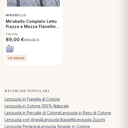
MIRABELLO
Mirabello Completo Letto
Piazza e Mezza Flanellina
Soft Piccole Rose U04
Flanella
Flanella di Cotone
89,00
€
109,00
€
+2 misure
RICERCHE POPOLARI
Lenzuola in Flanella di Cotone
Lenzuola in Cotone 100% Naturale
Lenzuola in Percalle di Cotone
Lenzuola in Raso di Cotone
Lenzuola con Angoli
Lenzuola Bassetti
Lenzuola Zucchi
Lenzuola Perlarara
Lenzuola Singole in Cotone