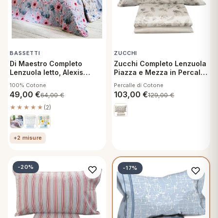
BASSETTI
ZUCCHI
Di Maestro Completo
Zucchi Completo Lenzuola
Lenzuola letto, Alexis
Piazza e Mezza in Percalle
Turchese una Piazza e
di Cotone - Dalia 41
100% Cotone
Percalle di Cotone
Mezza Lenzuolo Sopra,
49,00
€
103,00
€
64,00
€
129,00
€
Sotto con Angoli e Federa
★★★★★
(2)
+2 misure
-20%
-17%