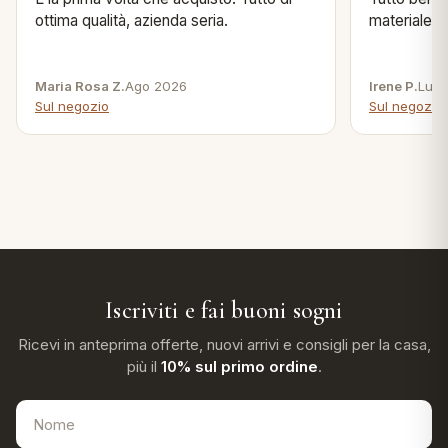
ottima qualità, azienda seria.
materiale .
Maria Rosa Z.
Ago 2026
Irene P.
Lug 
Sul negozio
Sul negozio
Iscriviti e fai buoni sogni
Ricevi in anteprima offerte, nuovi arrivi e consigli per la casa,
più il
10% sul primo ordine
.