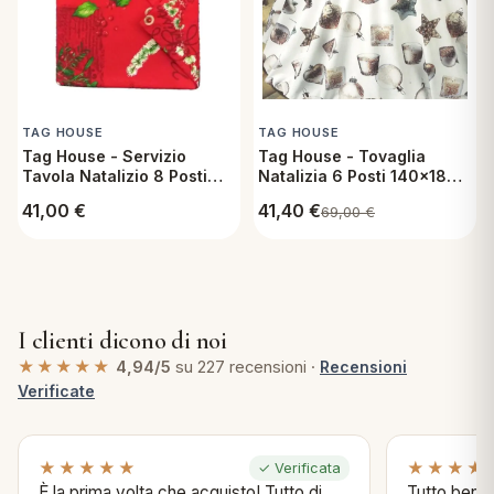
TAG HOUSE
TAG HOUSE
Tag House - Servizio
Tag House - Tovaglia
Tavola Natalizio 8 Posti
Natalizia 6 Posti 140x180
con Tovaglia 150x220 cm
cm in Cotone - Candelora
41,00
€
41,40
€
69,00
€
e Tovaglioli in Cotone -
Elleboro
I clienti dicono di noi
★★★★★
4,94/5
su 227 recensioni ·
Recensioni
Verificate
★★★★★
★★★★
✓ Verificata
È la prima volta che acquisto! Tutto di
Tutto bene s