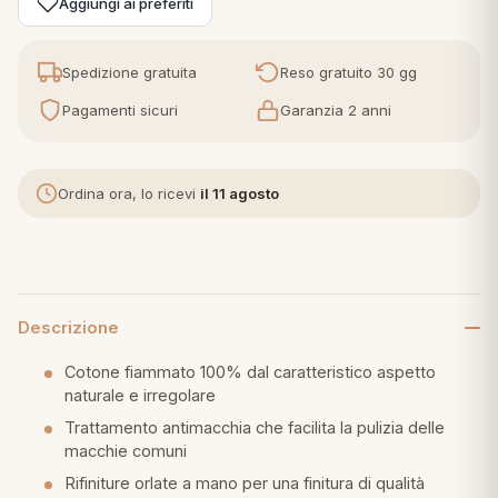
Aggiungi ai preferiti
eria letto
Spedizione gratuita
Reso gratuito 30 gg
umini
Pagamenti sicuri
Garanzia 2 anni
Ordina ora, lo ricevi
il 11 agosto
a
e
Descrizione
ni
Cotone fiammato 100% dal caratteristico aspetto
naturale e irregolare
assi
Trattamento antimacchia che facilita la pulizia delle
macchie comuni
lie e Pigiami
Rifiniture orlate a mano per una finitura di qualità