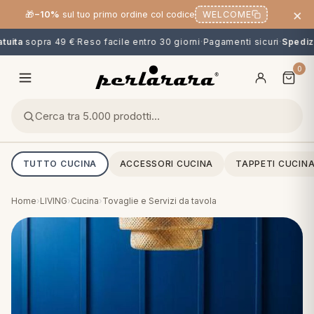
×
🎁
−10%
sul tuo primo ordine col codice
WELCOME
uita
sopra 49 €
·
Reso facile entro 30 giorni
·
Pagamenti sicuri
·
Spedizio
0
TUTTO CUCINA
ACCESSORI CUCINA
TAPPETI CUCIN
Home
›
LIVING
›
Cucina
›
Tovaglie e Servizi da tavola
O
NG
MINI
OPPER & CUSCINI
CALCIO & CARTOONS