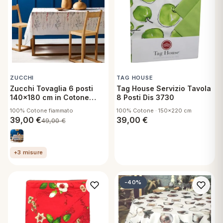
ZUCCHI
TAG HOUSE
Zucchi Tovaglia 6 posti
Tag House Servizio Tavola
140x180 cm in Cotone
8 Posti Dis 3730
Fiammato - Cedrina P1
100% Cotone fiammato
100% Cotone · 150x220 cm
39,00
€
39,00
€
49,00
€
+3 misure
-40%