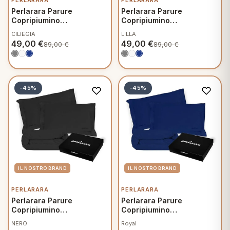
PERLARARA
PERLARARA
Perlarara Parure
Perlarara Parure
Copripiumino
Copripiumino
Matrimoniale in Percalle
Matrimoniale in Percalle
CILIEGIA
LILLA
49,00
€
49,00
€
89,00
€
89,00
€
-45%
-45%
PERLARARA
PERLARARA
Perlarara Parure
Perlarara Parure
Copripiumino
Copripiumino
Matrimoniale in Percalle
Matrimoniale in Percalle
NERO
Royal