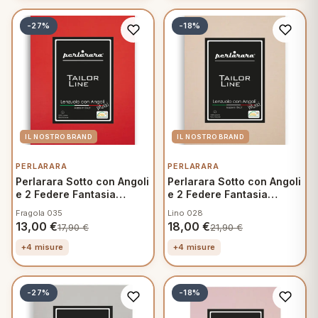
-27%
-18%
PERLARARA
PERLARARA
Perlarara Sotto con Angoli
Perlarara Sotto con Angoli
e 2 Federe Fantasia
e 2 Federe Fantasia
Mamma
Mamma
Fragola 035
Lino 028
13,00
€
18,00
€
17,90
€
21,90
€
+4 misure
+4 misure
-27%
-18%