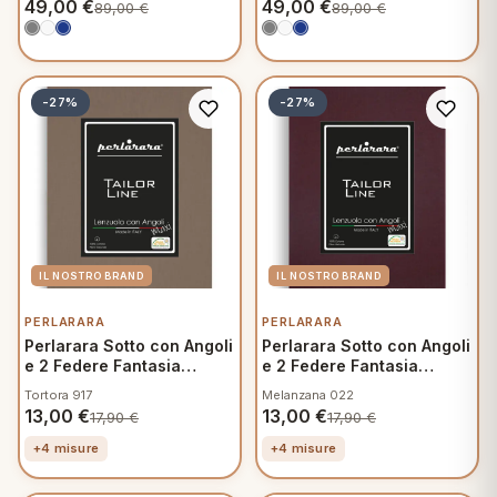
49,00
€
49,00
€
89,00
€
89,00
€
-27%
-27%
PERLARARA
PERLARARA
Perlarara Sotto con Angoli
Perlarara Sotto con Angoli
e 2 Federe Fantasia
e 2 Federe Fantasia
Mamma
Mamma
Tortora 917
Melanzana 022
13,00
€
13,00
€
17,90
€
17,90
€
+4 misure
+4 misure