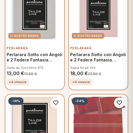
PERLARARA
PERLARARA
Perlarara Sotto con Angoli
Perlarara Sotto con Angoli
e 2 Federe Fantasia
e 2 Federe Fantasia
Mamma
Mamma
Carta da Zucchero 972
Sepia Rose 144
13,00
€
18,00
€
17,90
€
21,90
€
+4 misure
+4 misure
-18%
-34%