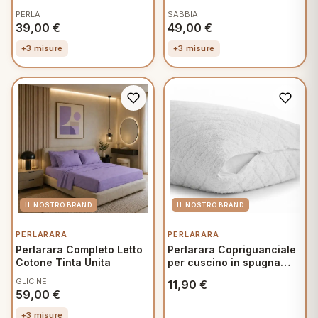
PERLA
SABBIA
39,00
€
49,00
€
+3 misure
+3 misure
PERLARARA
PERLARARA
Perlarara Completo Letto
Perlarara Copriguanciale
Cotone Tinta Unita
per cuscino in spugna
Jersey con Zip 50x80 cm
GLICINE
11,90
€
59,00
€
+3 misure