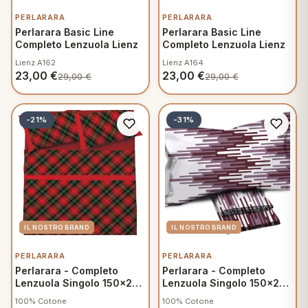
PERLARARA
PERLARARA
Perlarara Basic Line
Perlarara Basic Line
Completo Lenzuola Lienz
Completo Lenzuola Lienz
Lienz A162
Lienz A164
23,00
€
23,00
€
29,00
€
29,00
€
-21%
-31%
PERLARARA
PERLARARA
Perlarara - Completo
Perlarara - Completo
Lenzuola Singolo 150x295
Lenzuola Singolo 150x295
cm in Cotone - Natan A178
cm in Cotone - Velia E005
100% Cotone
100% Cotone