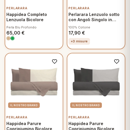
PERLARARA
PERLARARA
Happidea Completo
Perlarara Lenzuolo sotto
Lenzuola Bicolore
con Angoli Singolo in
Cotone una piazza
Perla Blu Profondo
100% Cotone
90x200 cm Bianco
65,00
€
17,90
€
+3 misure
PERLARARA
PERLARARA
Happidea Parure
Happidea Parure
Copripiumino Bicolore
Copripiumino Bicolore