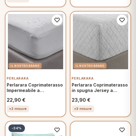
PERLARARA
PERLARARA
Perlarara Coprimaterasso
Perlarara Coprimaterasso
Impermeabile a
in spugna Jersey a
Cappuccio Singolo
Cappuccio Singolo
22,90
€
23,90
€
Matrimoniale Piazza e
Matrimoniale Piazza e
Mezza
Mezza
+2 misure
+3 misure
-34%