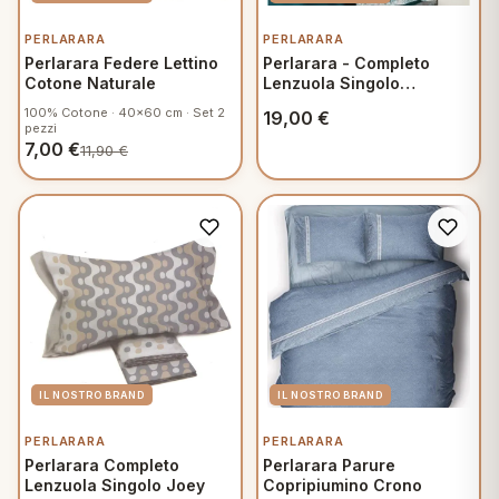
PERLARARA
PERLARARA
eria letto
Perlarara Federe Lettino
Perlarara - Completo
Cotone Naturale
Lenzuola Singolo
umini
160x300 cm in Cotone -
100% Cotone · 40x60 cm · Set 2
19,00
€
Primavera Verde
pezzi
7,00
€
11,90
€
a
e
ni
assi
PERLARARA
PERLARARA
Perlarara Completo
Perlarara Parure
lie e Pigiami
Lenzuola Singolo Joey
Copripiumino Crono