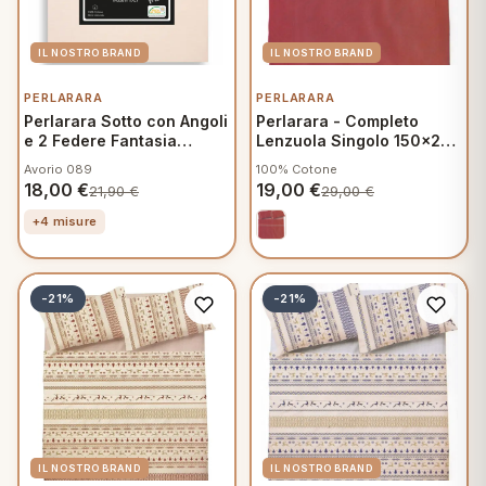
PERLARARA
PERLARARA
Perlarara Sotto con Angoli
Perlarara - Completo
e 2 Federe Fantasia
Lenzuola Singolo 150x295
Mamma
cm in Cotone - Crono
Avorio 089
100% Cotone
V908
18,00
€
19,00
€
21,90
€
29,00
€
+4 misure
-21%
-21%