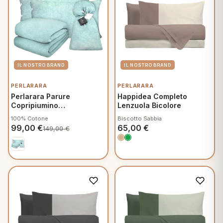
PERLARARA
PERLARARA
Perlarara Parure
Happidea Completo
Copripiumino
Lenzuola Bicolore
Matrimoniale Cotone
100% Cotone
Biscotto Sabbia
effetto lino Aqua Sacca e
99,00
€
65,00
€
149,00
€
Federe con bottoni
madreperla