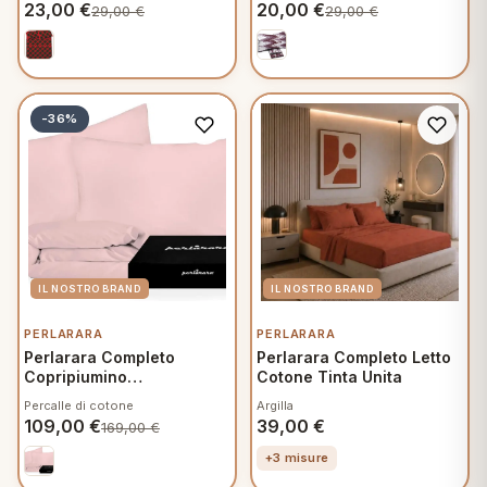
23,00
€
20,00
€
29,00
€
29,00
€
-36%
PERLARARA
PERLARARA
Perlarara Completo
Perlarara Completo Letto
Copripiumino
Cotone Tinta Unita
Matrimoniale 260x240 cm
Percalle di cotone
Argilla
in Percalle Tinta Unita
109,00
€
39,00
€
169,00
€
Rosa Antico 144
+3 misure