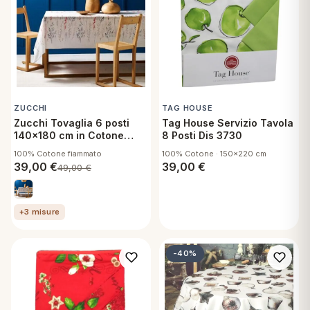
ZUCCHI
TAG HOUSE
Zucchi Tovaglia 6 posti
Tag House Servizio Tavola
140x180 cm in Cotone
8 Posti Dis 3730
Fiammato - Cedrina P1
100% Cotone fiammato
100% Cotone · 150x220 cm
39,00
€
39,00
€
49,00
€
+3 misure
-40%