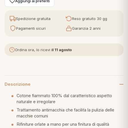
Aggiungi ai preferiti
eria letto
Spedizione gratuita
Reso gratuito 30 gg
umini
Pagamenti sicuri
Garanzia 2 anni
Ordina ora, lo ricevi
il 11 agosto
a
e
Descrizione
ni
Cotone fiammato 100% dal caratteristico aspetto
naturale e irregolare
assi
Trattamento antimacchia che facilita la pulizia delle
macchie comuni
lie e Pigiami
Rifiniture orlate a mano per una finitura di qualità