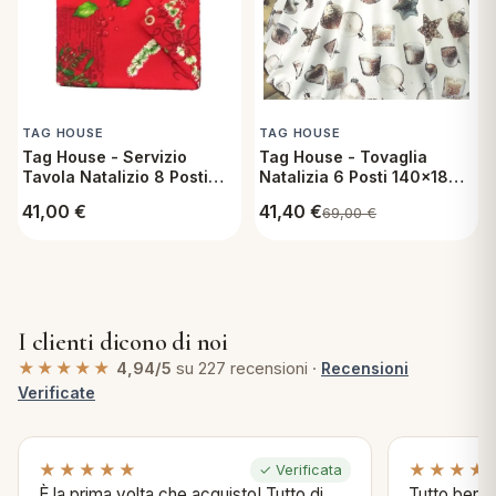
TAG HOUSE
TAG HOUSE
Tag House - Servizio
Tag House - Tovaglia
Tavola Natalizio 8 Posti
Natalizia 6 Posti 140x180
con Tovaglia 150x220 cm
cm in Cotone - Candelora
41,00
€
41,40
€
69,00
€
e Tovaglioli in Cotone -
Elleboro
I clienti dicono di noi
★★★★★
4,94/5
su 227 recensioni ·
Recensioni
Verificate
★★★★★
★★★★
✓ Verificata
È la prima volta che acquisto! Tutto di
Tutto bene s