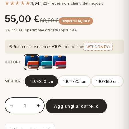
★★★★★
4,94
·
227 recensioni clienti del negozio
 marca
pper in piuma
ni arredo
Plaid Cartoons
55,00
€
apiuma
en Step
69,00
€
Risparmi
14,00
€
Tappeti Cartoons
piumini
iture per cuscini
arara
IVA inclusa · spedizione gratuita sopra 49 €
Teli Mare Cartoons
iali
matori
🎁
Primo ordine da noi?
−10%
col codice
WELCOME
mini in fibra
Trapuntini Cartoons
e
ti arredo
COLORE
mini in piuma d'oca
rredo
140x250 cm
140x220 cm
140x180 cm
MISURA
ori Letto
anciale
−
+
Aggiungi al carrello
Quantità Zucchi Tovaglia in Cotone Fiammato - Plain
terasso
te