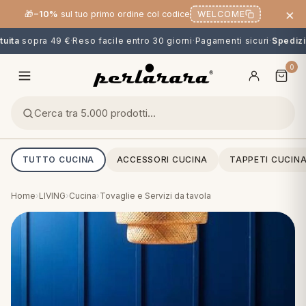
×
🎁
−10%
sul tuo primo ordine col codice
WELCOME
ita
sopra 49 €
·
Reso facile entro 30 giorni
·
Pagamenti sicuri
·
Spedizio
0
TUTTO CUCINA
ACCESSORI CUCINA
TAPPETI CUCIN
Home
›
LIVING
›
Cucina
›
Tovaglie e Servizi da tavola
O
NG
MINI
OPPER & CUSCINI
CALCIO & CARTOONS