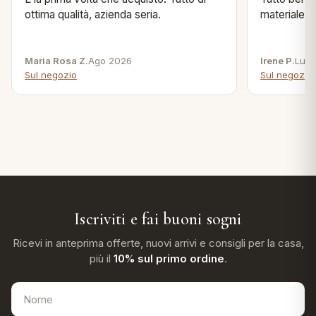
ottima qualità, azienda seria.
materiale .
Maria Rosa Z.
Ago 2026
Irene P.
Lug 
Sul negozio
Sul negozio
Iscriviti e fai buoni sogni
Ricevi in anteprima offerte, nuovi arrivi e consigli per la casa,
più il
10% sul primo ordine
.