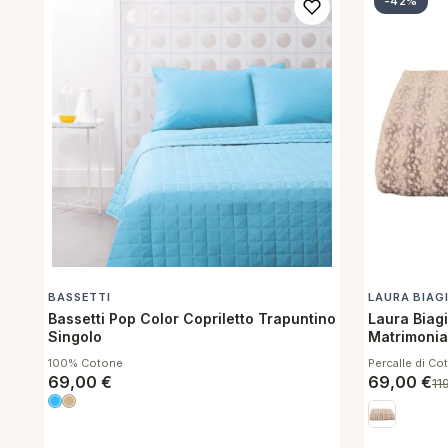
-42%
BASSETTI
LAURA BIAG
Bassetti Pop Color Copriletto Trapuntino
Laura Biagi
Singolo
Matrimonia
260x270 Cl
100% Cotone
Percalle di Co
69,00
€
69,00
€
11