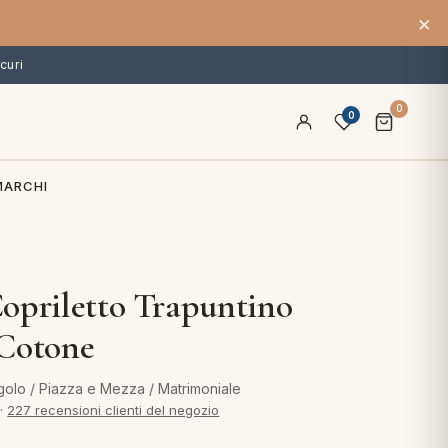
×
curi
0
0
MARCHI
opriletto Trapuntino
 Cotone
olo / Piazza e Mezza / Matrimoniale
·
227 recensioni clienti del negozio