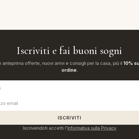
Iscriviti e fai buoni sogni
n anteprima offerte, nuovi arrivi e consigli per la casa, più il
10% su
ordine
.
ISCRIVITI
Iscrivendoti accetti l'
Informativa sulla Privacy