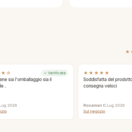
★
★★☆
★★★★★
✓ Verificata
ene sia l'omballaggio sia il
Soddisfatta del prodotto
le .
consegna veloci
Lug 2026
Rosamari C.
Lug 2026
ozio
Sul negozio