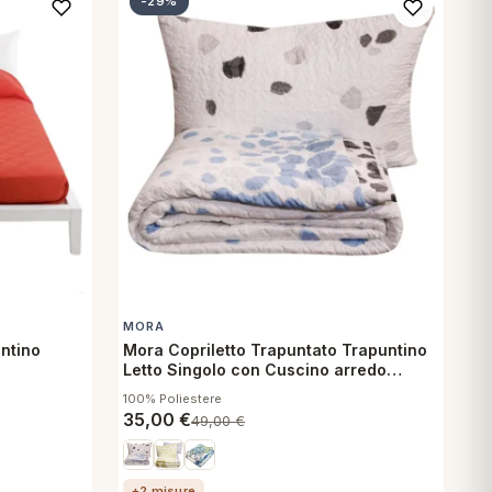
-29%
MORA
untino
Mora Copriletto Trapuntato Trapuntino
Letto Singolo con Cuscino arredo
Milena
100% Poliestere
35,00
€
49,00
€
+2 misure