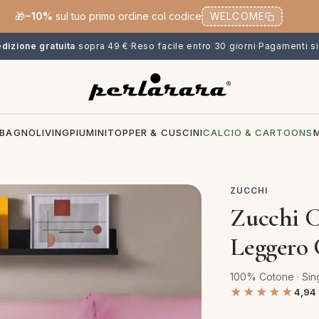
🎁
−10%
sul tuo primo ordine col codice
WELCOME
dizione gratuita
sopra 49 €
·
Reso facile entro 30 giorni
·
Pagamenti si
BAGNO
LIVING
PIUMINI
TOPPER & CUSCINI
CALCIO & CARTOONS
ZUCCHI
Zucchi C
Leggero
100% Cotone · Sing
★★★★★
4,94