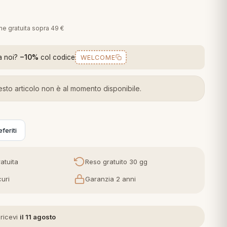
one gratuita sopra 49 €
a noi?
−10%
col codice
WELCOME
sto articolo non è al momento disponibile.
feriti
atuita
Reso gratuito 30 gg
uri
Garanzia 2 anni
 ricevi
il 11 agosto