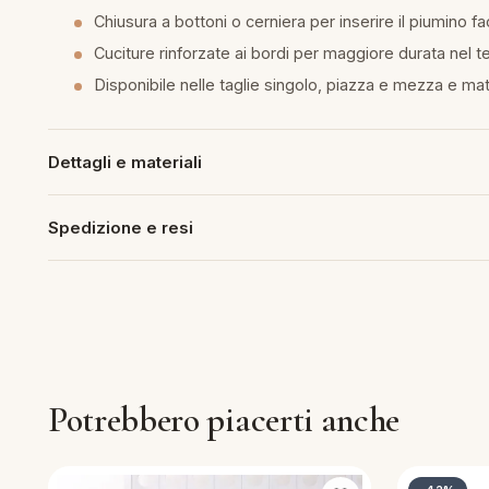
Chiusura a bottoni o cerniera per inserire il piumino f
piumini
Cuciture rinforzate ai bordi per maggiore durata nel 
Disponibile nelle taglie singolo, piazza e mezza e ma
re
uola
Dettagli e materiali
Spedizione e resi
unte
ntini
rassi
Potrebbero piacerti anche
aglie e Pigiami