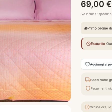
69,00
€
IVA inclusa · spedizi
🎁
Primo ordine d
Esaurito
Que
Aggiungi ai pre
Spedizione gr
Pagamenti sic
Ordina ora, lo