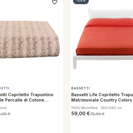
-25%
IOTTI
BASSETTI
otti Copriletto Trapuntino
Bassetti Life Copriletto Trap
le Percalle di Cotone
Matrimoniale Country Colors
air Tortora
tone
100% Microfibra · 260x260 cm
59,00
€
9,00
€
79,00
€