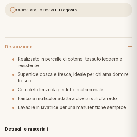
Ordina ora, lo ricevi
il 11 agosto
eria letto
umini
Descrizione
a
Realizzato in percalle di cotone, tessuto leggero e
resistente
Superficie opaca e fresca, ideale per chi ama dormire
e
fresco
Completo lenzuola per letto matrimoniale
ni
Fantasia multicolor adatta a diversi stili d'arredo
Lavabile in lavatrice per una manutenzione semplice
assi
Dettagli e materiali
lie e Pigiami