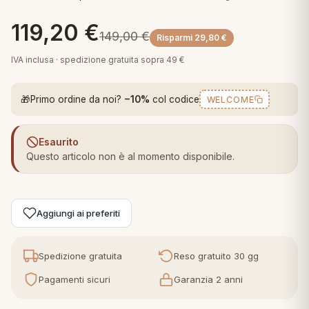
 marca
pper in piuma
ni arredo
119,20
€
Plaid Cartoons
149,00
€
Risparmi
29,80
€
apiuma
en Step
Tappeti Cartoons
IVA inclusa · spedizione gratuita sopra 49 €
piumini
iture per cuscini
arara
Teli Mare Cartoons
🎁
Primo ordine da noi?
−10%
col codice
WELCOME
iali
matori
mini in fibra
Trapuntini Cartoons
e
ti arredo
Esaurito
Questo articolo non è al momento disponibile.
mini in piuma d'oca
rredo
ori Letto
Aggiungi ai preferiti
anciale
Spedizione gratuita
Reso gratuito 30 gg
terasso
Pagamenti sicuri
Garanzia 2 anni
te