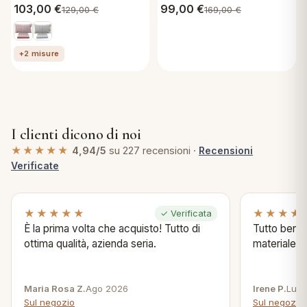
103,00
€
99,00
€
129,00
€
169,00
€
+2 misure
I clienti dicono di noi
★★★★★
4,94/5
su 227 recensioni ·
Recensioni
Verificate
★★★★★
★★★★
✓ Verificata
È la prima volta che acquisto! Tutto di
Tutto bene s
ottima qualità, azienda seria.
materiale .
Maria Rosa Z.
Ago 2026
Irene P.
Lug 
Sul negozio
Sul negozio