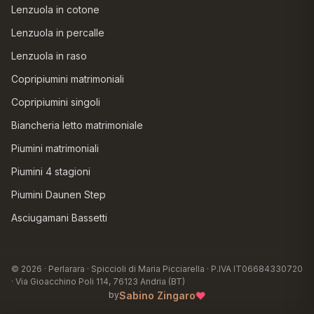
Lenzuola in cotone
Lenzuola in percalle
Lenzuola in raso
Copripiumini matrimoniali
Copripiumini singoli
Biancheria letto matrimoniale
Piumini matrimoniali
Piumini 4 stagioni
Piumini Daunen Step
Asciugamani Bassetti
© 2026 · Perlarara · Spiccioli di Maria Picciarella · P.IVA IT06684330720
· Via Gioacchino Poli 114, 76123 Andria (BT)
♥
Sabino Zingaro
by