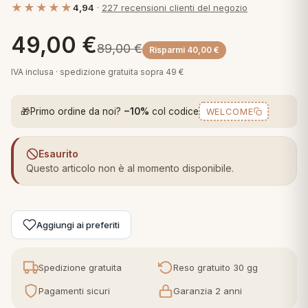
★★★★★
4,94
·
227 recensioni clienti del negozio
 marca
pper in piuma
ni arredo
Plaid Cartoons
49,00
€
apiuma
en Step
89,00
€
Risparmi
40,00
€
Tappeti Cartoons
piumini
iture per cuscini
arara
IVA inclusa · spedizione gratuita sopra 49 €
Teli Mare Cartoons
iali
matori
🎁
Primo ordine da noi?
−10%
col codice
WELCOME
mini in fibra
Trapuntini Cartoons
e
ti arredo
Esaurito
mini in piuma d'oca
rredo
Questo articolo non è al momento disponibile.
ori Letto
Aggiungi ai preferiti
anciale
terasso
Spedizione gratuita
Reso gratuito 30 gg
Pagamenti sicuri
Garanzia 2 anni
te