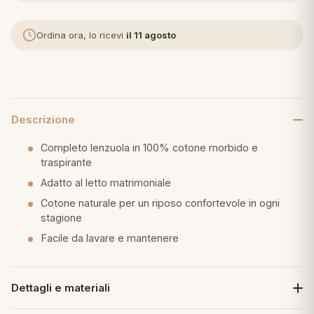
eria letto
Ordina ora, lo ricevi
il 11 agosto
umini
Descrizione
a
Completo lenzuola in 100% cotone morbido e
traspirante
Adatto al letto matrimoniale
e
Cotone naturale per un riposo confortevole in ogni
ni
stagione
Facile da lavare e mantenere
assi
Dettagli e materiali
lie e Pigiami