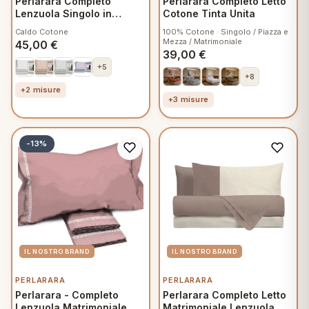
Perlarara Completo
Perlarara Completo Letto
Lenzuola Singolo in
Cotone Tinta Unita
Flanella - Steel Grey
Caldo Cotone
100% Cotone · Singolo / Piazza e
Bicolor
Mezza / Matrimoniale
45,00
€
39,00
€
+5
+8
+2 misure
+3 misure
-13%
PERLARARA
PERLARARA
Perlarara - Completo
Perlarara Completo Letto
Lenzuola Matrimoniale
Matrimoniale Lenzuola