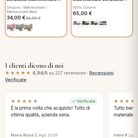
250x295 cm in Flanella -
Cotone Bicolore Biscotto
Singolo / Matrimoniale /
100% Cotone
Crono V905 Rosa
Sabbia
Matrimoniale Maxi
65,00
€
34,00
€
39,00
€
I clienti dicono di noi
★★★★★
4,94/5
su 227 recensioni ·
Recensioni
Verificate
★★★★★
★★★★
✓ Verificata
È la prima volta che acquisto! Tutto di
Tutto bene s
ottima qualità, azienda seria.
materiale .
Maria Rosa Z.
Ago 2026
Irene P.
Lug 