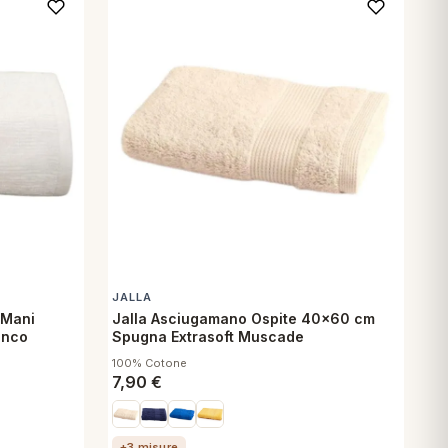
JALLA
 Mani
Jalla Asciugamano Ospite 40x60 cm
anco
Spugna Extrasoft Muscade
100% Cotone
7,90
€
+3 misure