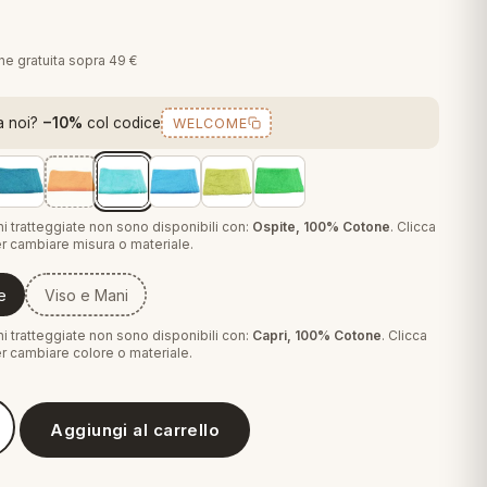
one gratuita sopra 49 €
a noi?
−10%
col codice
WELCOME
i tratteggiate non sono disponibili con:
Ospite, 100% Cotone
. Clicca
r cambiare misura o materiale.
e
Viso e Mani
i tratteggiate non sono disponibili con:
Capri, 100% Cotone
. Clicca
r cambiare colore o materiale.
Aggiungi al carrello
sciugamani Viso e mani ospite o telo bagno Calypso