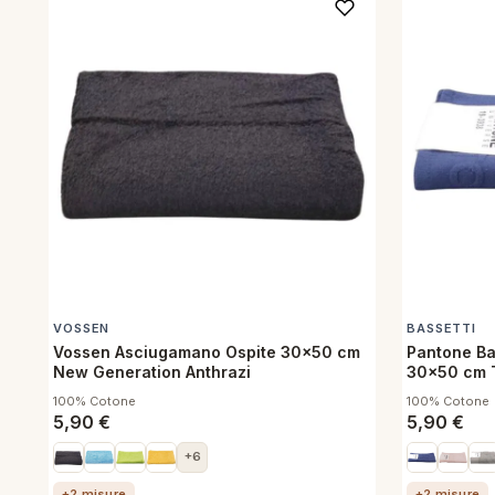
VOSSEN
BASSETTI
Vossen Asciugamano Ospite 30x50 cm
Pantone Ba
New Generation Anthrazi
30x50 cm T
100% Cotone
100% Cotone
5,90
€
5,90
€
+6
+2 misure
+2 misure