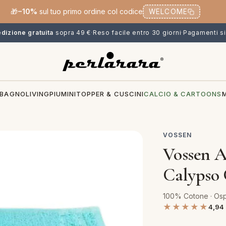
🎁
−10%
sul tuo primo ordine col codice
WELCOME
dizione gratuita
sopra 49 €
·
Reso facile entro 30 giorni
·
Pagamenti si
BAGNO
LIVING
PIUMINI
TOPPER & CUSCINI
CALCIO & CARTOONS
VOSSEN
Vossen A
Calypso 
100% Cotone · Ospi
★★★★★
4,94