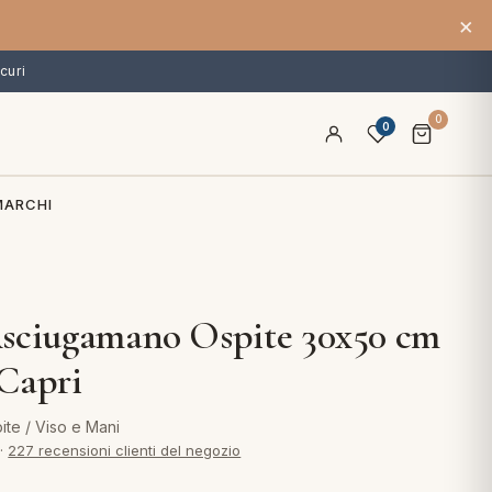
×
curi
0
0
MARCHI
sciugamano Ospite 30x50 cm
Capri
te / Viso e Mani
·
227 recensioni clienti del negozio