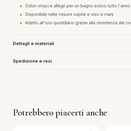
Colori vivaci e allegri per un bagno estivo tutto l'anno
piumini
Disponibile nelle misure ospite e viso e mani
Adatto all'uso quotidiano grazie alla resistenza del c
re
uola
Dettagli e materiali
Spedizione e resi
unte
ntini
rassi
Potrebbero piacerti anche
aglie e Pigiami