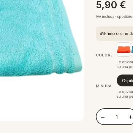
5,90
€
IVA inclusa · spedizi
🎁
Primo ordine d
COLORE
Le opzion
su una pe
Ospit
MISURA
Le opzion
su una pe
−
+
Quantità Vossen A