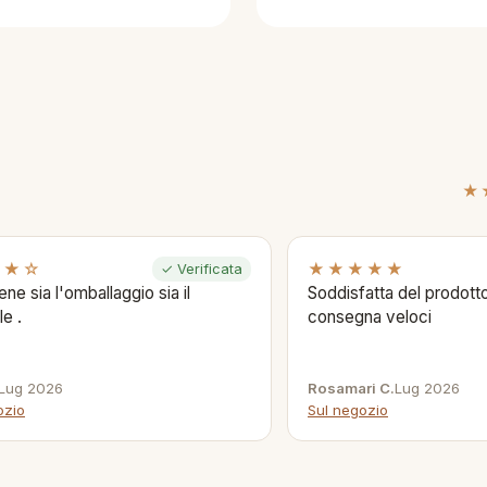
★
★★☆
★★★★★
✓ Verificata
ene sia l'omballaggio sia il
Soddisfatta del prodotto
le .
consegna veloci
Lug 2026
Rosamari C.
Lug 2026
ozio
Sul negozio