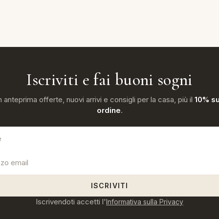
Iscriviti e fai buoni sogni
n anteprima offerte, nuovi arrivi e consigli per la casa, più il
10% su
ordine
.
ISCRIVITI
Iscrivendoti accetti l'
Informativa sulla Privacy