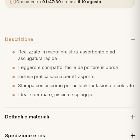
Ordina entro
01:47:29
e ricevi
il 10 agosto
eria letto
umini
Descrizione
Realizzato in microfibra ultra-assorbente e ad
a
asciugatura rapida
Leggero e compatto, facile da portare in borsa
Inclusa pratica sacca per il trasporto
e
Stampa con unicorno per un look fantasioso e colorato
Ideale per mare, piscina e spiaggia
ni
assi
Dettagli e materiali
lie e Pigiami
Spedizione e resi