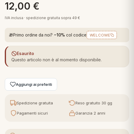
12,00
€
 marca
pper in piuma
ni arredo
Plaid Cartoons
IVA inclusa · spedizione gratuita sopra 49 €
apiuma
en Step
Tappeti Cartoons
piumini
iture per cuscini
arara
🎁
Primo ordine da noi?
−10%
col codice
WELCOME
Teli Mare Cartoons
iali
matori
mini in fibra
Trapuntini Cartoons
Esaurito
e
ti arredo
Questo articolo non è al momento disponibile.
mini in piuma d'oca
rredo
Aggiungi ai preferiti
ori Letto
anciale
Spedizione gratuita
Reso gratuito 30 gg
Pagamenti sicuri
Garanzia 2 anni
terasso
te