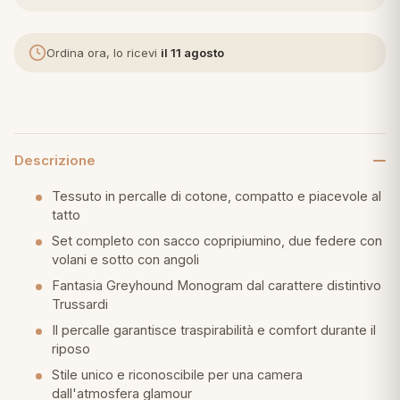
eria letto
Ordina ora, lo ricevi
il 11 agosto
umini
a
Descrizione
Tessuto in percalle di cotone, compatto e piacevole al
tatto
e
Set completo con sacco copripiumino, due federe con
volani e sotto con angoli
ni
Fantasia Greyhound Monogram dal carattere distintivo
Trussardi
assi
Il percalle garantisce traspirabilità e comfort durante il
riposo
Stile unico e riconoscibile per una camera
lie e Pigiami
dall'atmosfera glamour