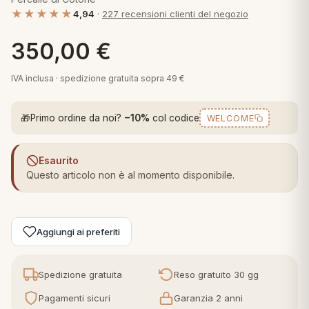
 marca
pper in piuma
ni arredo
★★★★★
4,94
·
227 recensioni clienti del negozio
Plaid Cartoons
apiuma
en Step
350,00
€
Tappeti Cartoons
piumini
iture per cuscini
arara
IVA inclusa · spedizione gratuita sopra 49 €
Teli Mare Cartoons
iali
matori
mini in fibra
Trapuntini Cartoons
🎁
Primo ordine da noi?
−10%
col codice
WELCOME
e
ti arredo
mini in piuma d'oca
Esaurito
rredo
Questo articolo non è al momento disponibile.
ori Letto
Aggiungi ai preferiti
anciale
terasso
Spedizione gratuita
Reso gratuito 30 gg
te
Pagamenti sicuri
Garanzia 2 anni