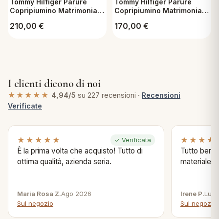
Tommy Hilfiger Parure
Tommy Hilfiger Parure
Copripiumino Matrimoniale
Copripiumino Matrimoniale
in percalle di cotone -
in cotone organico -
210,00
€
170,00
€
Blazer Floreale
James white
I clienti dicono di noi
★★★★★
4,94/5
su 227 recensioni ·
Recensioni
Verificate
★★★★★
★★★★
✓ Verificata
È la prima volta che acquisto! Tutto di
Tutto bene s
ottima qualità, azienda seria.
materiale .
Maria Rosa Z.
Ago 2026
Irene P.
Lug 
Sul negozio
Sul negozio