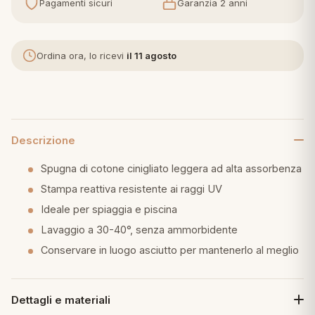
Pagamenti sicuri
Garanzia 2 anni
eria letto
Ordina ora, lo ricevi
il 11 agosto
umini
a
Descrizione
Spugna di cotone cinigliato leggera ad alta assorbenza
e
Stampa reattiva resistente ai raggi UV
Ideale per spiaggia e piscina
ni
Lavaggio a 30-40°, senza ammorbidente
Conservare in luogo asciutto per mantenerlo al meglio
assi
Dettagli e materiali
lie e Pigiami