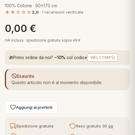
 marca
pper in piuma
100% Cotone · 90x170 cm
ni arredo
★★☆☆☆
Plaid Cartoons
2,0
· 1 recensioni verificate
apiuma
en Step
Tappeti Cartoons
0,00
€
piumini
iture per cuscini
arara
Teli Mare Cartoons
IVA inclusa · spedizione gratuita sopra 49 €
iali
matori
mini in fibra
Trapuntini Cartoons
e
ti arredo
🎁
Primo ordine da noi?
−10%
col codice
WELCOME
mini in piuma d'oca
rredo
Esaurito
Questo articolo non è al momento disponibile.
ori Letto
anciale
Aggiungi ai preferiti
terasso
Spedizione gratuita
Reso gratuito 30 gg
te