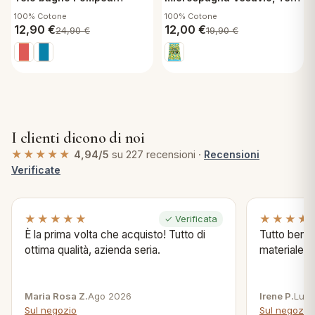
Spugna di cotone
da Bagno Cotone
100% Cotone
100% Cotone
Cinigliata Logo Salmone
Stampato
12,90
€
12,00
€
24,90
€
19,90
€
I clienti dicono di noi
★★★★★
4,94/5
su 227 recensioni ·
Recensioni
Verificate
★★★★★
★★★★
✓ Verificata
È la prima volta che acquisto! Tutto di
Tutto bene s
ottima qualità, azienda seria.
materiale .
Maria Rosa Z.
Ago 2026
Irene P.
Lug 
Sul negozio
Sul negozio