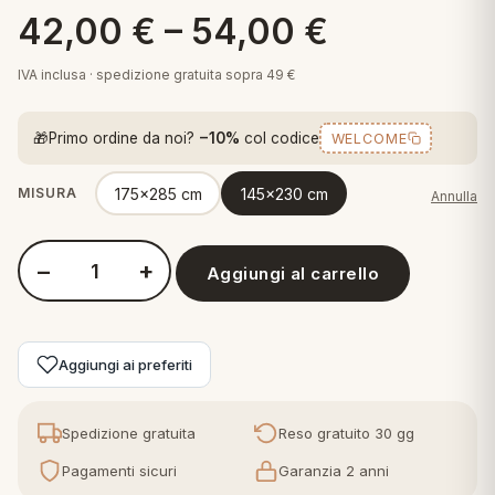
 marca
pper in piuma
42,00
€
–
54,00
€
ni arredo
Plaid Cartoons
apiuma
en Step
IVA inclusa · spedizione gratuita sopra 49 €
Tappeti Cartoons
piumini
iture per cuscini
arara
Teli Mare Cartoons
🎁
Primo ordine da noi?
−10%
col codice
WELCOME
iali
matori
mini in fibra
Trapuntini Cartoons
175x285 cm
145x230 cm
MISURA
Annulla
e
ti arredo
mini in piuma d'oca
rredo
−
+
Aggiungi al carrello
Quantità Tag House - Tovaglia Natalizia in Raso di Cotone - Ev
ori Letto
Aggiungi ai preferiti
anciale
terasso
Spedizione gratuita
Reso gratuito 30 gg
Pagamenti sicuri
Garanzia 2 anni
te