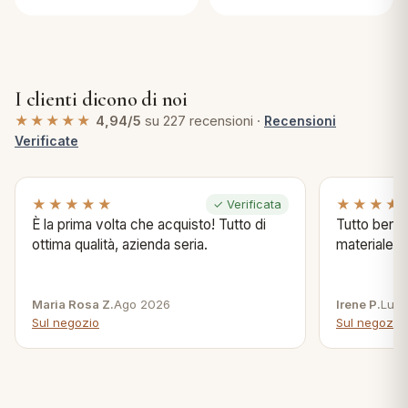
Elleboro
I clienti dicono di noi
★★★★★
4,94/5
su 227 recensioni ·
Recensioni
Verificate
★★★★★
★★★★
✓ Verificata
È la prima volta che acquisto! Tutto di
Tutto bene s
ottima qualità, azienda seria.
materiale .
Maria Rosa Z.
Ago 2026
Irene P.
Lug 
Sul negozio
Sul negozio