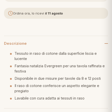
eria letto
Ordina ora, lo ricevi
il 11 agosto
umini
Descrizione
a
Tessuto in raso di cotone dalla superficie liscia e
lucente
e
Fantasia natalizia Evergreen per una tavola raffinata e
festiva
ni
Disponibile in due misure per tavole da 8 e 12 posti
Il raso di cotone conferisce un aspetto elegante e
pregiato
assi
Lavabile con cura adatta ai tessuti in raso
lie e Pigiami