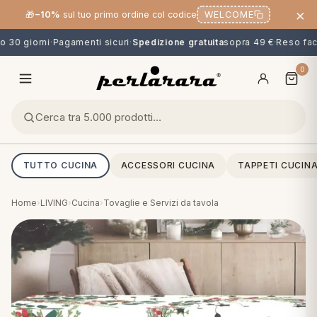
×
🎁
−10%
sul tuo primo ordine col codice
WELCOME
 30 giorni
·
Pagamenti sicuri
·
Spedizione gratuita
sopra 49 €
·
Reso facil
0
TUTTO CUCINA
ACCESSORI CUCINA
TAPPETI CUCIN
Home
›
LIVING
›
Cucina
›
Tovaglie e Servizi da tavola
O
NG
MINI
OPPER & CUSCINI
CALCIO & CARTOONS