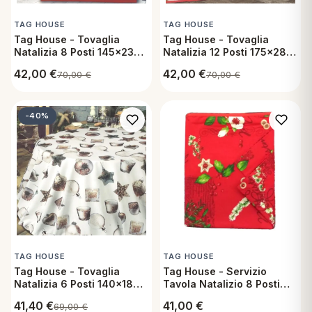
TAG HOUSE
TAG HOUSE
Tag House - Tovaglia
Tag House - Tovaglia
Natalizia 8 Posti 145x230
Natalizia 12 Posti 175x285
cm in Raso di Cotone -
cm in Raso di Cotone -
42,00
€
42,00
€
70,00
€
70,00
€
Wood River
Larix
-40%
TAG HOUSE
TAG HOUSE
Tag House - Tovaglia
Tag House - Servizio
Natalizia 6 Posti 140x180
Tavola Natalizio 8 Posti
cm in Cotone - Candelora
con Tovaglia 150x220 cm
41,40
€
41,00
€
69,00
€
e Tovaglioli in Cotone -