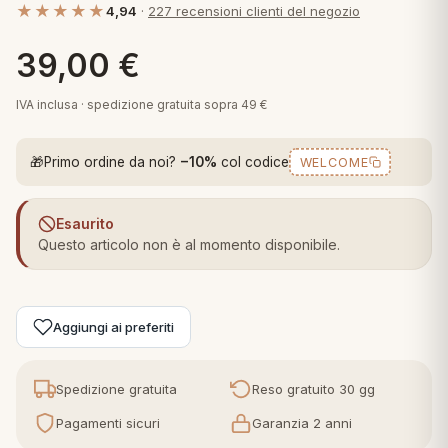
★★★★★
4,94
·
227 recensioni clienti del negozio
 marca
pper in piuma
ni arredo
Plaid Cartoons
39,00
€
apiuma
en Step
Tappeti Cartoons
piumini
iture per cuscini
arara
IVA inclusa · spedizione gratuita sopra 49 €
Teli Mare Cartoons
iali
matori
🎁
Primo ordine da noi?
−10%
col codice
WELCOME
mini in fibra
Trapuntini Cartoons
e
ti arredo
Esaurito
mini in piuma d'oca
rredo
Questo articolo non è al momento disponibile.
ori Letto
Aggiungi ai preferiti
anciale
terasso
Spedizione gratuita
Reso gratuito 30 gg
Pagamenti sicuri
Garanzia 2 anni
te