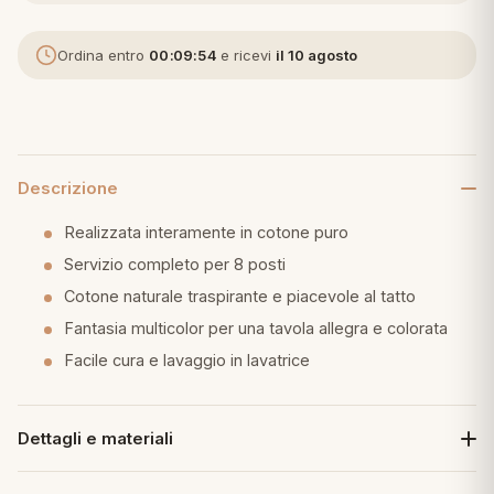
eria letto
Ordina entro
00:09:54
e ricevi
il 10 agosto
umini
Descrizione
a
Realizzata interamente in cotone puro
Servizio completo per 8 posti
e
Cotone naturale traspirante e piacevole al tatto
Fantasia multicolor per una tavola allegra e colorata
ni
Facile cura e lavaggio in lavatrice
assi
Dettagli e materiali
lie e Pigiami