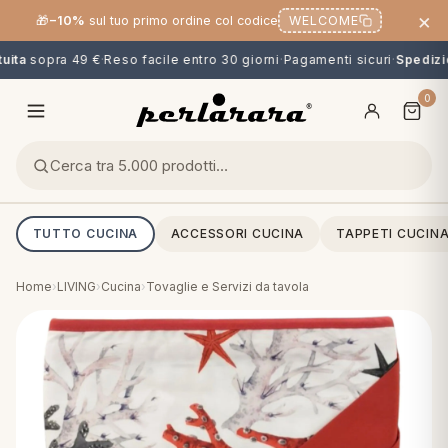
×
🎁
−10%
sul tuo primo ordine col codice
WELCOME
ita
sopra 49 €
·
Reso facile entro 30 giorni
·
Pagamenti sicuri
·
Spedizio
0
TUTTO CUCINA
ACCESSORI CUCINA
TAPPETI CUCIN
Home
›
LIVING
›
Cucina
›
Tovaglie e Servizi da tavola
O
NG
MINI
OPPER & CUSCINI
CALCIO & CARTOONS