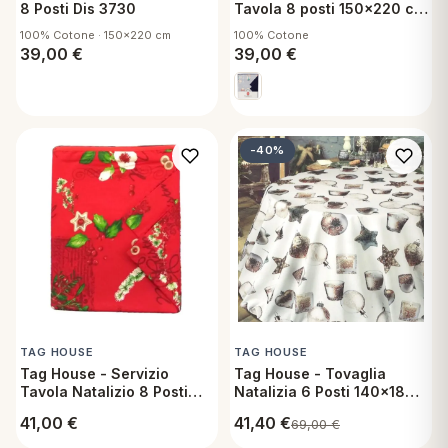
8 Posti Dis 3730
Tavola 8 posti 150x220 cm
in cotone - Dis 3625
100% Cotone · 150x220 cm
100% Cotone
39,00
€
39,00
€
-40%
TAG HOUSE
TAG HOUSE
Tag House - Servizio
Tag House - Tovaglia
Tavola Natalizio 8 Posti
Natalizia 6 Posti 140x180
con Tovaglia 150x220 cm
cm in Cotone - Candelora
41,00
€
41,40
€
69,00
€
e Tovaglioli in Cotone -
Elleboro