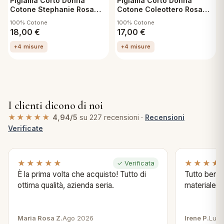
Pigiama Corto Donna
Pigiama Corto Donna
Cotone Stephanie Rosa
Cotone Coleottero Rosa
Maglia mezza manica e
Canotta e Pantaloncino
100% Cotone
100% Cotone
Pantaloncino Taglia S
Taglia S
18,00
€
17,00
€
+4 misure
+4 misure
I clienti dicono di noi
★★★★★
4,94/5
su 227 recensioni ·
Recensioni
Verificate
★★★★★
★★★★
✓ Verificata
È la prima volta che acquisto! Tutto di
Tutto bene s
ottima qualità, azienda seria.
materiale .
Maria Rosa Z.
Ago 2026
Irene P.
Lug 