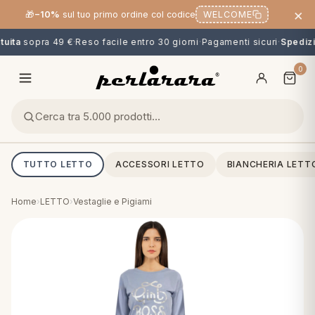
×
🎁
−10%
sul tuo primo ordine col codice
WELCOME
uita
sopra 49 €
·
Reso facile entro 30 giorni
·
Pagamenti sicuri
·
Spedizio
0
TUTTO LETTO
ACCESSORI LETTO
BIANCHERIA LETT
Home
›
LETTO
›
Vestaglie e Pigiami
O
NG
MINI
OPPER & CUSCINI
CALCIO & CARTOONS