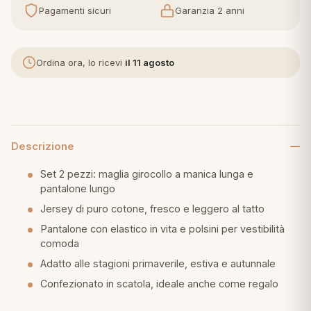
Pagamenti sicuri
Garanzia 2 anni
eria letto
umini
Ordina ora, lo ricevi
il 11 agosto
a
Descrizione
Set 2 pezzi: maglia girocollo a manica lunga e
e
pantalone lungo
Jersey di puro cotone, fresco e leggero al tatto
ni
Pantalone con elastico in vita e polsini per vestibilità
comoda
assi
Adatto alle stagioni primaverile, estiva e autunnale
Confezionato in scatola, ideale anche come regalo
lie e Pigiami