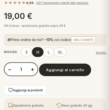
★★★★★
4,94
·
227 recensioni clienti del negozio
 marca
pper in piuma
ni arredo
Plaid Cartoons
19,00
€
apiuma
en Step
Tappeti Cartoons
piumini
iture per cuscini
arara
IVA inclusa · spedizione gratuita sopra 49 €
Teli Mare Cartoons
iali
matori
🎁
Primo ordine da noi?
−10%
col codice
WELCOME
mini in fibra
Trapuntini Cartoons
e
ti arredo
S
M
L
XL
MISURA
Annulla
mini in piuma d'oca
rredo
−
+
Aggiungi al carrello
Quantità Di Maestro Pigiama Donna Cotone Girly nero avio Mag
ori Letto
anciale
Aggiungi ai preferiti
terasso
te
Spedizione gratuita
Reso gratuito 30 gg