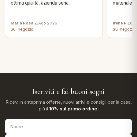
ottima qualità, azienda seria.
materiale .
Maria Rosa Z.
Ago 2026
Irene P.
Lug 
Sul negozio
Sul negozio
Iscriviti e fai buoni sogni
Ricevi in anteprima offerte, nuovi arrivi e consigli per la casa,
più il
10% sul primo ordine
.