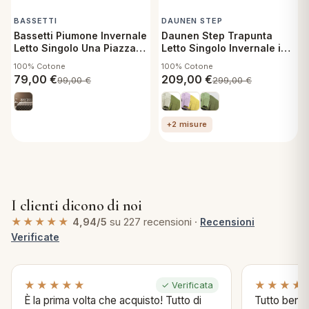
BASSETTI
DAUNEN STEP
Bassetti Piumone Invernale
Daunen Step Trapunta
Letto Singolo Una Piazza
Letto Singolo Invernale in
Globes G1
fibra Piumone Letto Tinta
100% Cotone
100% Cotone
Unita 180x260 cm Duna
79,00
€
209,00
€
99,00
€
299,00
€
Neostep Bicolor 43520
+2 misure
I clienti dicono di noi
★★★★★
4,94/5
su 227 recensioni ·
Recensioni
Verificate
★★★★★
★★★★
✓ Verificata
È la prima volta che acquisto! Tutto di
Tutto bene s