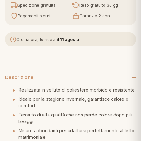
Spedizione gratuita
Reso gratuito 30 gg
eria letto
Pagamenti sicuri
Garanzia 2 anni
umini
Ordina ora, lo ricevi
il 11 agosto
a
Descrizione
e
Realizzata in velluto di poliestere morbido e resistente
ni
Ideale per la stagione invernale, garantisce calore e
comfort
Tessuto di alta qualità che non perde colore dopo più
assi
lavaggi
Misure abbondanti per adattarsi perfettamente al letto
lie e Pigiami
matrimoniale