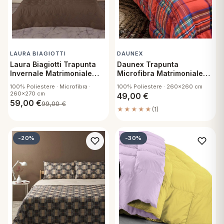
LAURA BIAGIOTTI
DAUNEX
Laura Biagiotti Trapunta
Daunex Trapunta
Invernale Matrimoniale
Microfibra Matrimoniale
Ballade Moro
Tartan
100% Poliestere · Microfibra ·
100% Poliestere · 260x260 cm
260x270 cm
49,00
€
59,00
€
99,00
€
★★★★★
(1)
-20%
-30%