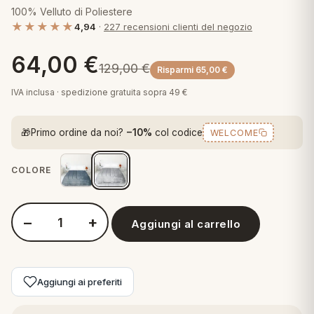
 marca
pper in piuma
100% Velluto di Poliestere
ni arredo
★★★★★
Plaid Cartoons
4,94
·
227 recensioni clienti del negozio
apiuma
en Step
Tappeti Cartoons
64,00
€
129,00
€
piumini
Risparmi
65,00
€
iture per cuscini
arara
Teli Mare Cartoons
IVA inclusa · spedizione gratuita sopra 49 €
iali
matori
mini in fibra
Trapuntini Cartoons
🎁
Primo ordine da noi?
−10%
col codice
WELCOME
e
ti arredo
mini in piuma d'oca
rredo
COLORE
ori Letto
−
+
Aggiungi al carrello
Quantità PERLARARA Trapunta Matrimoniale Invernale in Vellut
anciale
terasso
Aggiungi ai preferiti
te