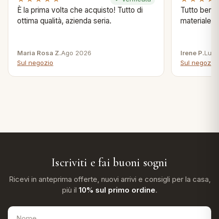
È la prima volta che acquisto! Tutto di
Tutto bene s
ottima qualità, azienda seria.
materiale .
Maria Rosa Z.
Ago 2026
Irene P.
Lug 
Sul negozio
Sul negozio
Iscriviti e fai buoni sogni
Ricevi in anteprima offerte, nuovi arrivi e consigli per la casa,
più il
10% sul primo ordine
.