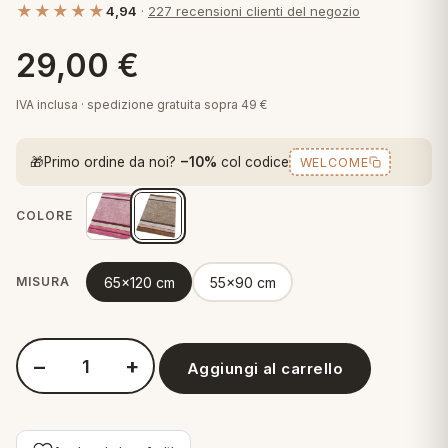
★★★★★
4,94
·
227 recensioni clienti del negozio
 marca
pper in piuma
ni arredo
Plaid Cartoons
29,00
€
apiuma
en Step
Tappeti Cartoons
piumini
iture per cuscini
arara
IVA inclusa · spedizione gratuita sopra 49 €
Teli Mare Cartoons
iali
matori
🎁
Primo ordine da noi?
−10%
col codice
WELCOME
mini in fibra
Trapuntini Cartoons
e
ti arredo
COLORE
mini in piuma d'oca
rredo
65x120 cm
55x90 cm
MISURA
ori Letto
anciale
−
+
Aggiungi al carrello
Quantità Perlarara Comera Merida Tappeto Bagno
terasso
te