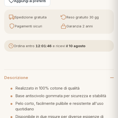
Aggiungi ai preferiti
eria letto
Spedizione gratuita
Reso gratuito 30 gg
umini
Pagamenti sicuri
Garanzia 2 anni
Ordina entro
12:01:45
e ricevi
il 10 agosto
a
e
Descrizione
ni
Realizzato in 100% cotone di qualità
Base antiscivolo gommata per sicurezza e stabilità
assi
Pelo corto, facilmente pulibile e resistente all'uso
quotidiano
lie e Pigiami
Disponibile in due misure per diverse esigenze di