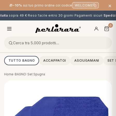
×
🎁
−10%
sul tuo primo ordine col codice
WELCOME
uita
sopra 49 €
·
Reso facile entro 30 giorni
·
Pagamenti sicuri
·
Spedizio
0
TUTTO BAGNO
ACCAPPATOI
ASCIUGAMANI
SET
Home
›
BAGNO
›
Set Spugna
O
NG
MINI
OPPER & CUSCINI
CALCIO & CARTOONS