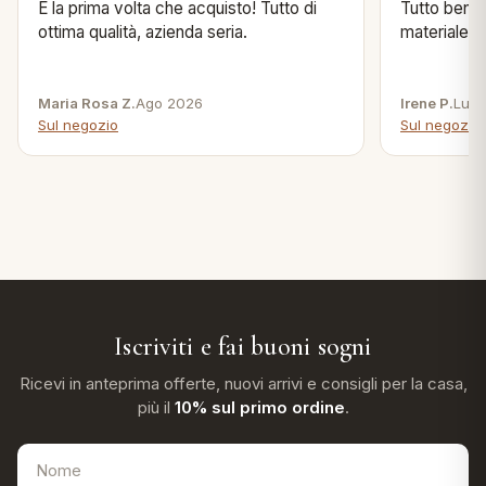
È la prima volta che acquisto! Tutto di
Tutto bene s
ottima qualità, azienda seria.
materiale .
Maria Rosa Z.
Ago 2026
Irene P.
Lug 
Sul negozio
Sul negozio
Iscriviti e fai buoni sogni
Ricevi in anteprima offerte, nuovi arrivi e consigli per la casa,
più il
10% sul primo ordine
.