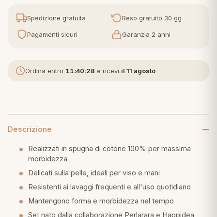
Spedizione gratuita
Reso gratuito 30 gg
eria letto
Pagamenti sicuri
Garanzia 2 anni
umini
Ordina entro
11:40:27
e ricevi
il 11 agosto
a
e
Descrizione
ni
Realizzati in spugna di cotone 100% per massima
morbidezza
Delicati sulla pelle, ideali per viso e mani
assi
Resistenti ai lavaggi frequenti e all'uso quotidiano
Mantengono forma e morbidezza nel tempo
lie e Pigiami
Set nato dalla collaborazione Perlarara e Happidea