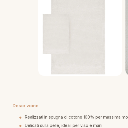
mmapiuma
unen Step
Tappeti Cartoons
e
ripiumini
ottiture per cuscini
rlarara
Teli Mare Cartoons
moniali
fumatori
iumini in fibra
Trapuntini Cartoons
lle
peti arredo
iumini in piuma d'oca
i arredo
ssori Letto
guanciale
imaterasso
Descrizione
rete
Realizzati in spugna di cotone 100% per massima m
cheria letto
Delicati sulla pelle, ideali per viso e mani