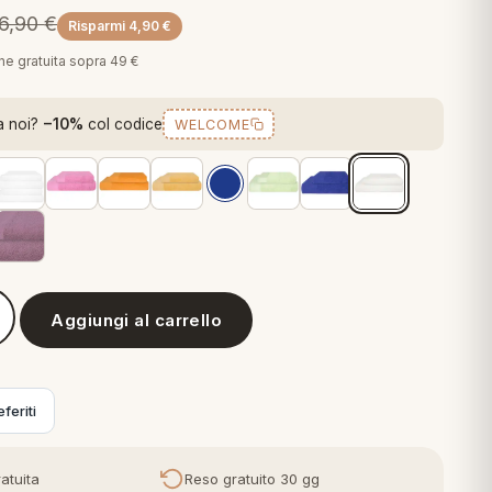
16,90
€
Risparmi
4,90
€
one gratuita sopra 49 €
a noi?
−10%
col codice
WELCOME
Aggiungi al carrello
 Set Asciugamani Viso e Mani Tinta Unita
feriti
atuita
Reso gratuito 30 gg