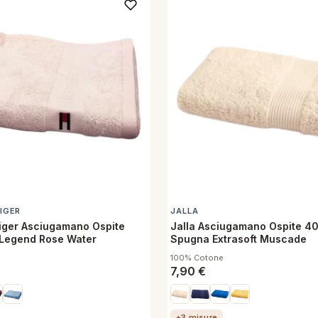
IGER
JALLA
iger Asciugamano Ospite
Jalla Asciugamano Ospite 4
Legend Rose Water
Spugna Extrasoft Muscade
100% Cotone
7,90
€
+3 misure