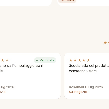
★
★★☆
★★★★★
✓ Verificata
ene sia l'omballaggio sia il
Soddisfatta del prodotto
le .
consegna veloci
Lug 2026
Rosamari C.
Lug 2026
ozio
Sul negozio