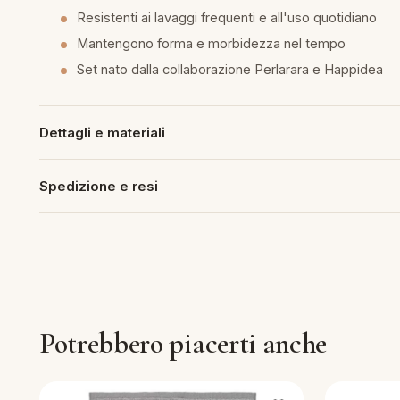
Resistenti ai lavaggi frequenti e all'uso quotidiano
piumini
Mantengono forma e morbidezza nel tempo
Set nato dalla collaborazione Perlarara e Happidea
re
uola
Dettagli e materiali
Spedizione e resi
unte
ntini
rassi
Potrebbero piacerti anche
aglie e Pigiami