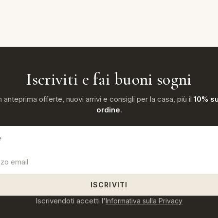
Iscriviti e fai buoni sogni
n anteprima offerte, nuovi arrivi e consigli per la casa, più il
10% su
ordine
.
ISCRIVITI
Iscrivendoti accetti l'
Informativa sulla Privacy