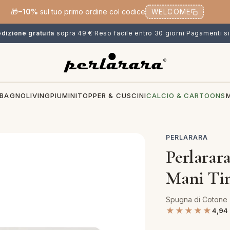
🎁
−10%
sul tuo primo ordine col codice
WELCOME
dizione gratuita
sopra 49 €
·
Reso facile entro 30 giorni
·
Pagamenti si
BAGNO
LIVING
PIUMINI
TOPPER & CUSCINI
CALCIO & CARTOONS
PERLARARA
Perlarar
Mani Tin
Spugna di Cotone
★★★★★
4,94