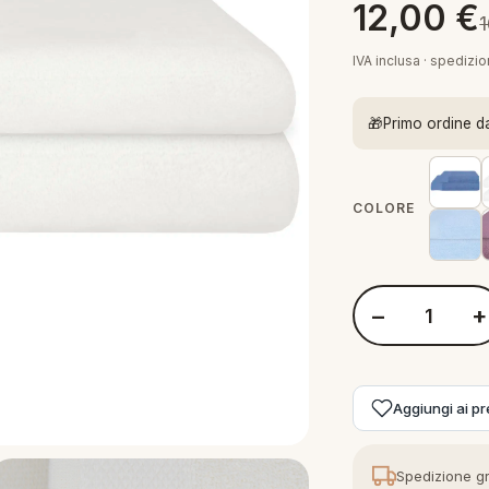
12,00
€
IVA inclusa · spedizi
🎁
Primo ordine d
COLORE
−
+
Quantità Perlarara
Aggiungi ai pre
Spedizione gr