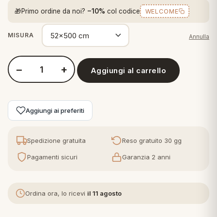
 marca
pper in piuma
ni arredo
🎁
Primo ordine da noi?
−10%
col codice
WELCOME
Plaid Cartoons
apiuma
en Step
MISURA
Annulla
Tappeti Cartoons
piumini
iture per cuscini
arara
Teli Mare Cartoons
−
+
Aggiungi al carrello
iali
matori
Quantità Perlarara - Passatoia Cucina Antiscivolo Natalizia, Tap
mini in fibra
Trapuntini Cartoons
e
ti arredo
Aggiungi ai preferiti
mini in piuma d'oca
rredo
Spedizione gratuita
Reso gratuito 30 gg
ori Letto
Pagamenti sicuri
Garanzia 2 anni
anciale
terasso
Ordina ora, lo ricevi
il 11 agosto
te