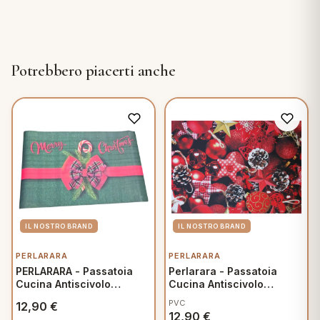
Potrebbero piacerti anche
PERLARARA
PERLARARA
PERLARARA - Passatoia
Perlarara - Passatoia
Cucina Antiscivolo
Cucina Antiscivolo
Natalizia 50x80 cm -
Natalizia 52x80 cm - Mix
PVC
12,90
€
Merry Christmas
Rosso
12,90
€