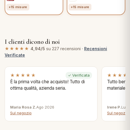
+15 misure
+15 misure
I clienti dicono di noi
★★★★★
4,94/5
su 227 recensioni ·
Recensioni
Verificate
★★★★★
★★★★
✓ Verificata
È la prima volta che acquisto! Tutto di
Tutto bene s
ottima qualità, azienda seria.
materiale .
Maria Rosa Z.
Ago 2026
Irene P.
Lug 
Sul negozio
Sul negozio