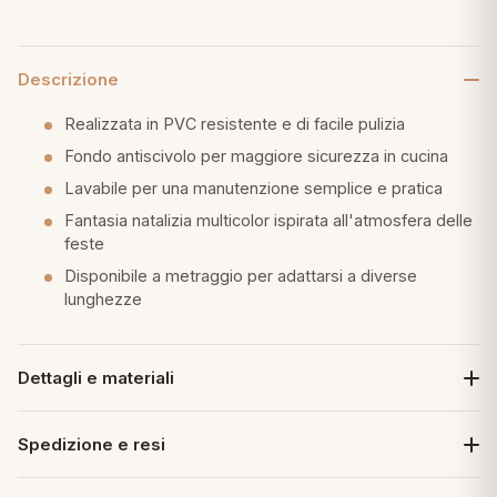
eria letto
Descrizione
umini
Realizzata in PVC resistente e di facile pulizia
Fondo antiscivolo per maggiore sicurezza in cucina
Lavabile per una manutenzione semplice e pratica
a
Fantasia natalizia multicolor ispirata all'atmosfera delle
feste
Disponibile a metraggio per adattarsi a diverse
e
lunghezze
ni
Dettagli e materiali
assi
Spedizione e resi
lie e Pigiami