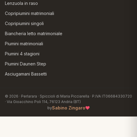
Lenzuola in raso
Copripiumini matrimoniali
Copripiumini singoli
Biancheria letto matrimoniale
Piumini matrimoniali
Piumini 4 stagioni
Piumini Daunen Step
Asciugamani Bassetti
© 2026 · Perlarara · Spiccioli di Maria Picciarella · P.IVA IT06684330720
· Via Gioacchino Poli 114, 76123 Andria (BT)
♥
Sabino Zingaro
by