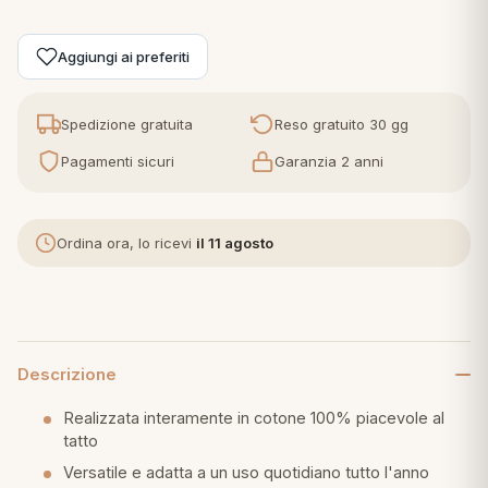
eria letto
Aggiungi ai preferiti
umini
Spedizione gratuita
Reso gratuito 30 gg
Pagamenti sicuri
Garanzia 2 anni
a
Ordina ora, lo ricevi
il 11 agosto
e
ni
Descrizione
assi
Realizzata interamente in cotone 100% piacevole al
tatto
lie e Pigiami
Versatile e adatta a un uso quotidiano tutto l'anno