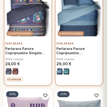
PERLARARA
PERLARARA
Perlarara Parure
Perlarara Parure
Copripiumino Singolo
Copripiumino
155x200 cm Cotone,
Matrimoniale 250x200 cm
100% Cotone
100% Cotone
Sacco e federa, Nives
Cotone, Sacco e federe
24,00
€
29,00
€
C274
Polo V224
+2 misure
-51%
-51%