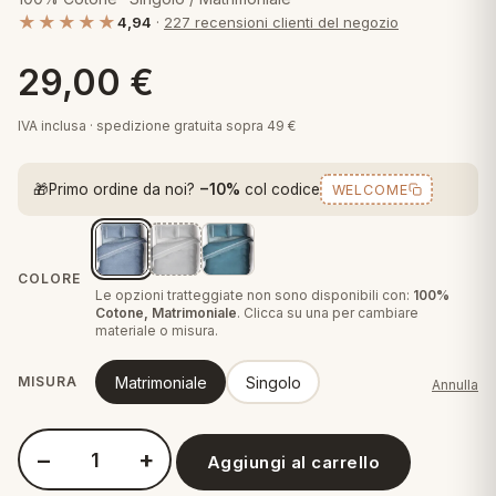
 marca
pper in piuma
ni arredo
★★★★★
4,94
·
227 recensioni clienti del negozio
Plaid Cartoons
apiuma
en Step
29,00
€
Tappeti Cartoons
piumini
iture per cuscini
arara
IVA inclusa · spedizione gratuita sopra 49 €
Teli Mare Cartoons
iali
matori
mini in fibra
Trapuntini Cartoons
🎁
Primo ordine da noi?
−10%
col codice
WELCOME
e
ti arredo
mini in piuma d'oca
rredo
COLORE
Le opzioni tratteggiate non sono disponibili con:
100%
Cotone, Matrimoniale
. Clicca su una per cambiare
ori Letto
materiale o misura.
anciale
Matrimoniale
Singolo
MISURA
Annulla
terasso
−
+
Aggiungi al carrello
Quantità Perlarara - Parure Copripiumino in Cotone - Crono
te