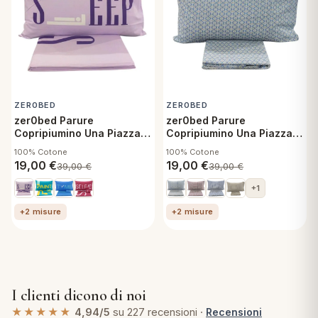
ZER0BED
ZER0BED
zer0bed Parure
zer0bed Parure
Copripiumino Una Piazza
Copripiumino Una Piazza
Singolo 155x200 cm
Singolo 155x200 cm
100% Cotone
100% Cotone
Cotone Sleep, Sacco e
Cotone Kansas Ottanio,
19,00
€
19,00
€
39,00
€
39,00
€
federa
Sacco e federa
+1
+2 misure
+2 misure
I clienti dicono di noi
★★★★★
4,94/5
su 227 recensioni ·
Recensioni