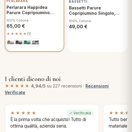
PERLARARA
BASSETTI
Perlarara Happidea
Bassetti Parure
Parure Copripiumino
Copripiumino Singolo,
Matrimoniale Cotone
Weeny Col. 6
100% Cotone
100% Cotone
Bicolore Biscotto Sabbia
65,00
€
49,00
€
★★★★★
(1)
I clienti dicono di noi
★★★★★
4,94/5
su 227 recensioni ·
Recensioni
Verificate
★★★★★
★★★★
✓ Verificata
È la prima volta che acquisto! Tutto di
Tutto bene s
ottima qualità, azienda seria.
materiale .