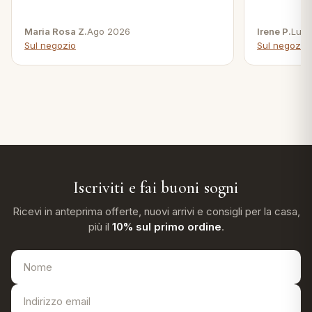
Maria Rosa Z.
Ago 2026
Irene P.
Lug 
Sul negozio
Sul negozio
Iscriviti e fai buoni sogni
Ricevi in anteprima offerte, nuovi arrivi e consigli per la casa,
più il
10% sul primo ordine
.