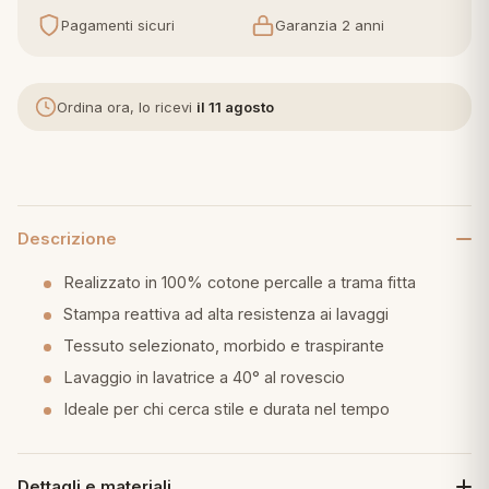
Pagamenti sicuri
Garanzia 2 anni
eria letto
umini
Ordina ora, lo ricevi
il 11 agosto
a
Descrizione
Realizzato in 100% cotone percalle a trama fitta
e
Stampa reattiva ad alta resistenza ai lavaggi
ni
Tessuto selezionato, morbido e traspirante
Lavaggio in lavatrice a 40° al rovescio
assi
Ideale per chi cerca stile e durata nel tempo
lie e Pigiami
Dettagli e materiali