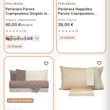
PERLARARA
PERLARARA
Perlarara Parure
Perlarara Happidea
Copripiumino Singolo in
Parure Copripiumino
Caldo Cotone Bicolor -
Singolo Cotone Tinta
Singolo / Matrimoniale
100% Cotone
Terracotta
Unita Bianco
40,00
€
39,00
€
69,00
€
★★★★★
(3)
★★★★★
(1)
+2 misure
+4
+2 misure