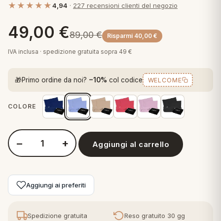
★★★★★
4,94
·
227 recensioni clienti del negozio
 marca
pper in piuma
ni arredo
Plaid Cartoons
49,00
€
apiuma
en Step
89,00
€
Risparmi
40,00
€
Tappeti Cartoons
piumini
iture per cuscini
arara
IVA inclusa · spedizione gratuita sopra 49 €
Teli Mare Cartoons
iali
matori
🎁
Primo ordine da noi?
−10%
col codice
WELCOME
mini in fibra
Trapuntini Cartoons
e
ti arredo
COLORE
mini in piuma d'oca
rredo
−
+
Aggiungi al carrello
ori Letto
Quantità Perlarara - Parure Copripiumino in Percalle
anciale
Aggiungi ai preferiti
terasso
te
Spedizione gratuita
Reso gratuito 30 gg