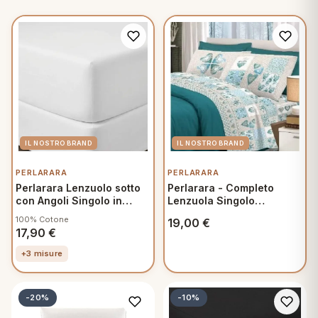
PERLARARA
PERLARARA
Perlarara Lenzuolo sotto
Perlarara - Completo
con Angoli Singolo in
Lenzuola Singolo
Cotone una piazza
160x300 cm in Cotone -
100% Cotone
19,00
€
90x200 cm Bianco
Primavera Verde
17,90
€
+3 misure
-20%
-10%