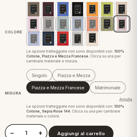
eria letto
umini
COLORE
Le opzioni tratteggiate non sono disponibili con:
100%
a
Cotone, Piazza e Mezza Francese
. Clicca su una per
cambiare materiale o misura.
Singolo
Piazza e Mezza
e
Piazza e Mezza Francese
Matrimoniale
ni
MISURA
Annulla
Le opzioni tratteggiate non sono disponibili con:
100%
Cotone, Sepia Rose 144
. Clicca su una per cambiare
assi
materiale o colore.
−
+
lie e Pigiami
Aggiungi al carrello
Quantità Perlarara - Sfuso Sotto con Angoli