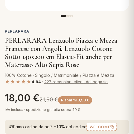
 marca
pper in piuma
ni arredo
Plaid Cartoons
apiuma
en Step
Tappeti Cartoons
piumini
iture per cuscini
arara
PERLARARA
Teli Mare Cartoons
PERLARARA Lenzuolo Piazza e Mezza
iali
matori
Francese con Angoli, Lenzuolo Cotone
mini in fibra
Trapuntini Cartoons
Sotto 140x200 cm Elastic-Fit anche per
e
ti arredo
Materasso Alto Sepia Rose
mini in piuma d'oca
rredo
100% Cotone · Singolo / Matrimoniale / Piazza e Mezza
★★★★★
4,94
·
227 recensioni clienti del negozio
ori Letto
18,00
€
21,90
€
Risparmi
3,90
€
anciale
IVA inclusa · spedizione gratuita sopra 49 €
terasso
🎁
Primo ordine da noi?
−10%
col codice
WELCOME
te