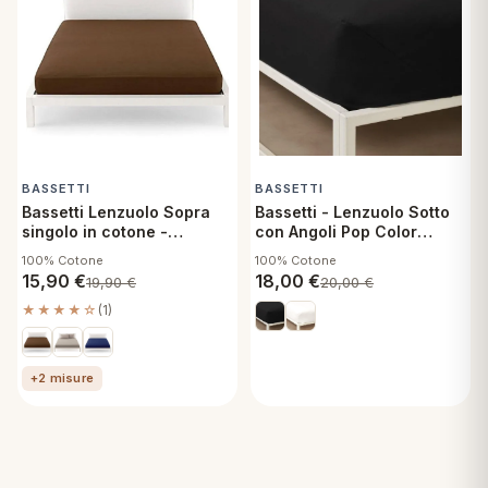
BASSETTI
BASSETTI
Bassetti Lenzuolo Sopra
Bassetti - Lenzuolo Sotto
singolo in cotone -
con Angoli Pop Color
Pantone Carafe
Singolo 90x200 cm -
100% Cotone
100% Cotone
Ardesia G1
15,90
€
18,00
€
19,90
€
20,00
€
★★★★☆
(1)
+2 misure