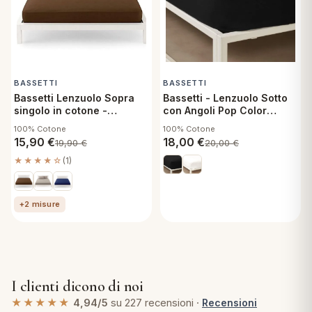
BASSETTI
BASSETTI
Bassetti Lenzuolo Sopra
Bassetti - Lenzuolo Sotto
singolo in cotone -
con Angoli Pop Color
Pantone Carafe
Singolo 90x200 cm -
100% Cotone
100% Cotone
Ardesia G1
15,90
€
18,00
€
19,90
€
20,00
€
★★★★☆
(1)
+2 misure
I clienti dicono di noi
★★★★★
4,94/5
su 227 recensioni ·
Recensioni