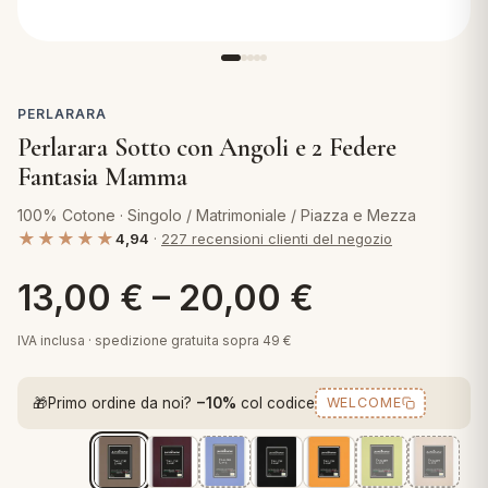
 marca
pper in piuma
ni arredo
Plaid Cartoons
apiuma
en Step
Tappeti Cartoons
piumini
iture per cuscini
arara
PERLARARA
Teli Mare Cartoons
Perlarara Sotto con Angoli e 2 Federe
iali
matori
Fantasia Mamma
mini in fibra
Trapuntini Cartoons
e
ti arredo
100% Cotone · Singolo / Matrimoniale / Piazza e Mezza
★★★★★
4,94
·
227 recensioni clienti del negozio
mini in piuma d'oca
rredo
13,00
€
–
20,00
€
ori Letto
IVA inclusa · spedizione gratuita sopra 49 €
anciale
🎁
Primo ordine da noi?
−10%
col codice
WELCOME
terasso
te