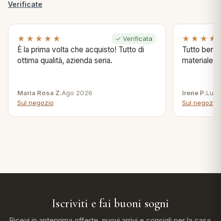
Verificate
★★★★★
★★★★
✓ Verificata
È la prima volta che acquisto! Tutto di
Tutto bene s
ottima qualità, azienda seria.
materiale .
Maria Rosa Z.
Ago 2026
Irene P.
Lug 
Sul negozio
Sul negozio
Iscriviti e fai buoni sogni
Ricevi in anteprima offerte, nuovi arrivi e consigli per la casa,