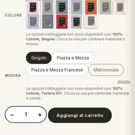
eria letto
COLORE
umini
Le opzioni tratteggiate non sono disponibili con:
100%
Cotone, Singolo
. Clicca su una per cambiare materiale o
misura.
a
Singolo
Piazza e Mezza
Piazza e Mezza Francese
Matrimoniale
MISURA
e
Annulla
Le opzioni tratteggiate non sono disponibili con:
100%
ni
Cotone, Tortora 917
. Clicca su una per cambiare materiale
o colore.
assi
−
+
Aggiungi al carrello
Quantità Perlarara - Sfuso Sotto con Angoli
lie e Pigiami