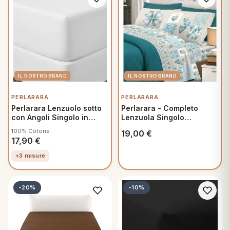
PERLARARA
PERLARARA
Perlarara Lenzuolo sotto
Perlarara - Completo
con Angoli Singolo in
Lenzuola Singolo
Cotone una piazza
160x300 cm in Cotone -
100% Cotone
19,00
€
90x200 cm Bianco
Primavera Verde
17,90
€
+3 misure
-20%
-10%