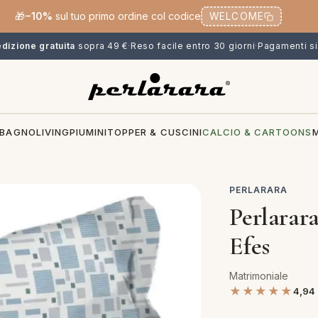
🎁
−10%
sul tuo primo ordine col codice
WELCOME
dizione gratuita
sopra 49 €
·
Reso facile entro 30 giorni
·
Pagamenti si
BAGNO
LIVING
PIUMINI
TOPPER & CUSCINI
CALCIO & CARTOONS
PERLARARA
Perlarar
Efes
Matrimoniale
★★★★★
4,94