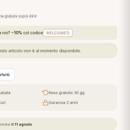
€
one gratuita sopra 49 €
a noi?
−10%
col codice
WELCOME
sto articolo non è al momento disponibile.
feriti
atuita
Reso gratuito 30 gg
uri
Garanzia 2 anni
 ricevi
il 11 agosto