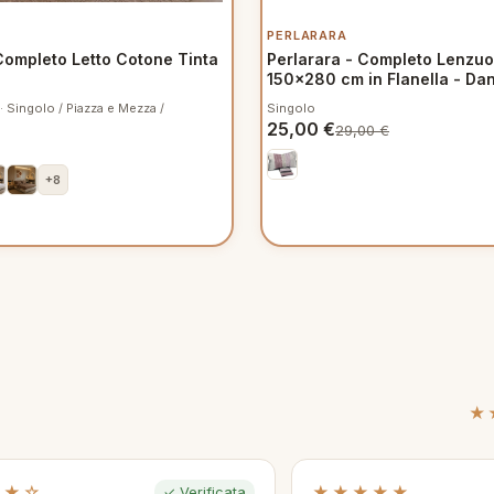
PERLARARA
Completo Letto Cotone Tinta
Perlarara - Completo Lenzuo
150x280 cm in Flanella - D
 Singolo / Piazza e Mezza /
Singolo
25,00
€
29,00
€
+8
★
★★☆
★★★★★
✓ Verificata