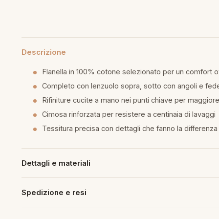
mmapiuma
unen Step
Tappeti Cartoons
e
ripiumini
ottiture per cuscini
rlarara
Teli Mare Cartoons
moniali
fumatori
Descrizione
iumini in fibra
Trapuntini Cartoons
lle
peti arredo
Flanella in 100% cotone selezionato per un comfort o
Completo con lenzuolo sopra, sotto con angoli e fed
iumini in piuma d'oca
i arredo
Rifiniture cucite a mano nei punti chiave per maggiore
Cimosa rinforzata per resistere a centinaia di lavaggi
ssori Letto
Tessitura precisa con dettagli che fanno la differenz
guanciale
imaterasso
Dettagli e materiali
rete
Spedizione e resi
cheria letto