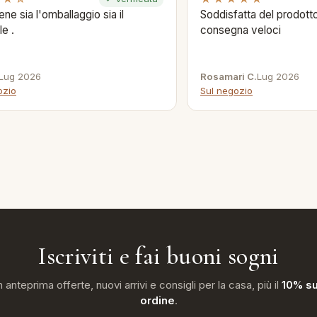
ene sia l'omballaggio sia il
Soddisfatta del prodotto
le .
consegna veloci
Lug 2026
Rosamari C.
Lug 2026
ozio
Sul negozio
Iscriviti e fai buoni sogni
n anteprima offerte, nuovi arrivi e consigli per la casa, più il
10% su
ordine
.