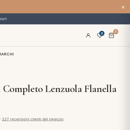
×
curi
0
0
MARCHI
a Completo Lenzuola Flanella
·
227 recensioni clienti del negozio