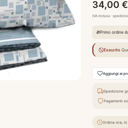
34,00
IVA inclusa · spedizi
🎁
Primo ordine d
Esaurito
Que
Aggiungi ai pre
Spedizione gr
Pagamenti sic
Ordina ora, lo