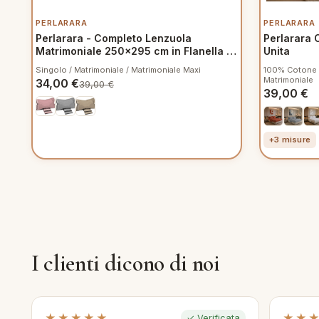
PERLARARA
PERLARARA
Perlarara - Completo Lenzuola
Perlarara 
Matrimoniale 250x295 cm in Flanella -
Unita
Crono V905 Rosa
Singolo / Matrimoniale / Matrimoniale Maxi
100% Cotone ·
Matrimoniale
34,00
€
39,00
€
39,00
€
+3 misure
I clienti dicono di noi
★★★★★
★★
✓ Verificata