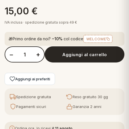
 marca
pper in piuma
ni arredo
15,00
€
Plaid Cartoons
apiuma
en Step
IVA inclusa · spedizione gratuita sopra 49 €
Tappeti Cartoons
piumini
iture per cuscini
arara
Teli Mare Cartoons
🎁
Primo ordine da noi?
−10%
col codice
WELCOME
iali
matori
mini in fibra
Trapuntini Cartoons
−
+
Aggiungi al carrello
e
ti arredo
Quantità Milan T-shirt in Cotone Rosso
mini in piuma d'oca
rredo
Aggiungi ai preferiti
ori Letto
Spedizione gratuita
Reso gratuito 30 gg
anciale
Pagamenti sicuri
Garanzia 2 anni
terasso
te
Ordina ora, lo ricevi
il 11 agosto