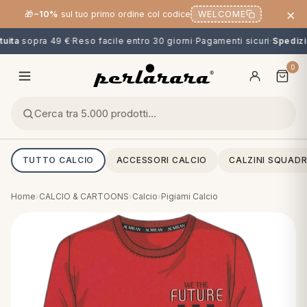
×
🎁
−10%
sul tuo primo ordine col codice
WELCOME
ita
sopra 49 €
·
Reso facile entro 30 giorni
·
Pagamenti sicuri
·
Spedizio
0
TUTTO CALCIO
ACCESSORI CALCIO
CALZINI SQUADR
Home
›
CALCIO & CARTOONS
›
Calcio
›
Pigiami Calcio
O
NG
MINI
OPPER & CUSCINI
CALCIO & CARTOONS