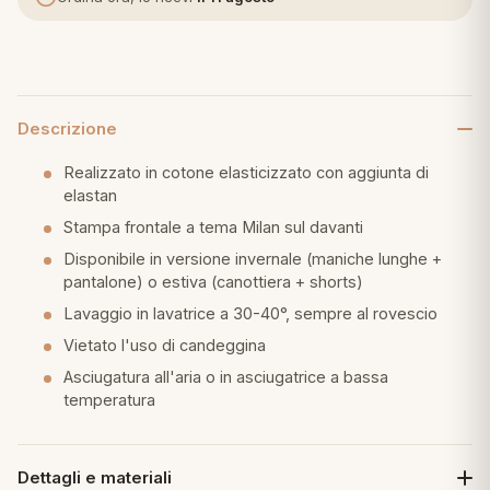
eria letto
umini
Descrizione
Realizzato in cotone elasticizzato con aggiunta di
a
elastan
Stampa frontale a tema Milan sul davanti
Disponibile in versione invernale (maniche lunghe +
pantalone) o estiva (canottiera + shorts)
e
Lavaggio in lavatrice a 30-40°, sempre al rovescio
ni
Vietato l'uso di candeggina
Asciugatura all'aria o in asciugatrice a bassa
assi
temperatura
lie e Pigiami
Dettagli e materiali