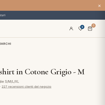
×
curi
0
0
MARCHI
shirt in Cotone Grigio - M
lie S/M/L/XL
·
227 recensioni clienti del negozio