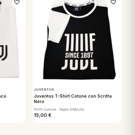
JUVENTUS
nco
Juventus T-Shirt Cotone con Scritta
Nero
100% Cotone · Taglie S/M/L/XL
15,00
€