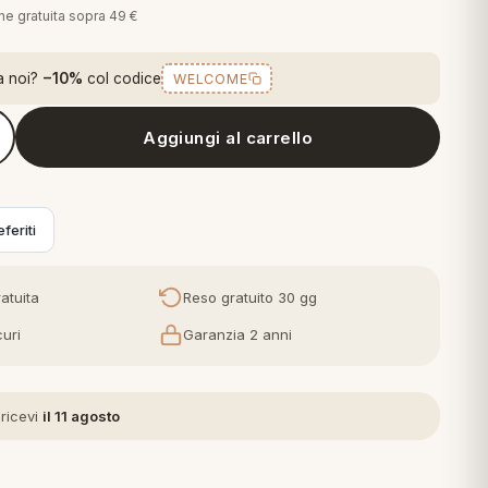
one gratuita sopra 49 €
a noi?
−10%
col codice
WELCOME
Aggiungi al carrello
hirt in Cotone Grigio
feriti
atuita
Reso gratuito 30 gg
uri
Garanzia 2 anni
 ricevi
il 11 agosto