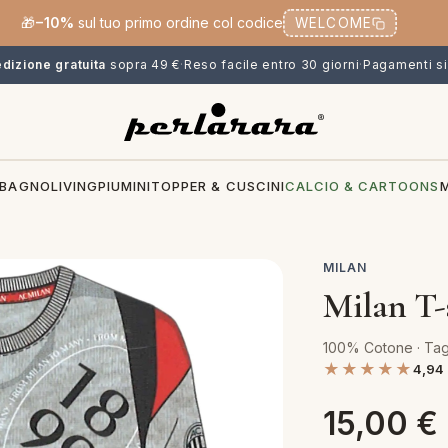
🎁
−10%
sul tuo primo ordine col codice
WELCOME
dizione gratuita
sopra 49 €
·
Reso facile entro 30 giorni
·
Pagamenti si
BAGNO
LIVING
PIUMINI
TOPPER & CUSCINI
CALCIO & CARTOONS
MILAN
Milan T-
100% Cotone · Tag
★★★★★
4,94
15,00
€