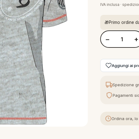
IVA inclusa · spedizi
🎁
Primo ordine d
−
+
Quantità Milan T-s
Aggiungi ai pre
Spedizione gr
Pagamenti sic
Ordina ora, lo