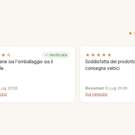
★
★★☆
★★★★★
✓ Verificata
ene sia l'omballaggio sia il
Soddisfatta del prodotto
le .
consegna veloci
Lug 2026
Rosamari C.
Lug 2026
ozio
Sul negozio