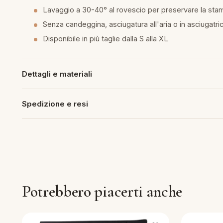
Lavaggio a 30-40° al rovescio per preservare la sta
piumini
Senza candeggina, asciugatura all'aria o in asciugatr
Disponibile in più taglie dalla S alla XL
re
uola
Dettagli e materiali
Spedizione e resi
unte
ntini
rassi
Potrebbero piacerti anche
aglie e Pigiami