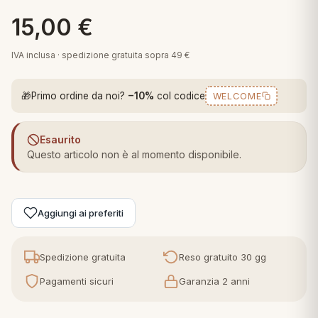
 marca
pper in piuma
ni arredo
15,00
€
Plaid Cartoons
apiuma
en Step
IVA inclusa · spedizione gratuita sopra 49 €
Tappeti Cartoons
piumini
iture per cuscini
arara
Teli Mare Cartoons
🎁
Primo ordine da noi?
−10%
col codice
WELCOME
iali
matori
mini in fibra
Trapuntini Cartoons
e
ti arredo
Esaurito
Questo articolo non è al momento disponibile.
mini in piuma d'oca
rredo
ori Letto
Aggiungi ai preferiti
anciale
Spedizione gratuita
Reso gratuito 30 gg
terasso
Pagamenti sicuri
Garanzia 2 anni
te