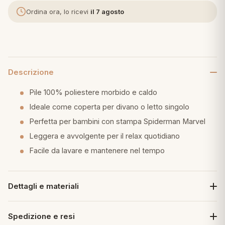
Ordina ora, lo ricevi
il 7 agosto
eria letto
umini
Descrizione
a
Pile 100% poliestere morbido e caldo
Ideale come coperta per divano o letto singolo
Perfetta per bambini con stampa Spiderman Marvel
e
Leggera e avvolgente per il relax quotidiano
Facile da lavare e mantenere nel tempo
ni
assi
Dettagli e materiali
Spedizione e resi
lie e Pigiami