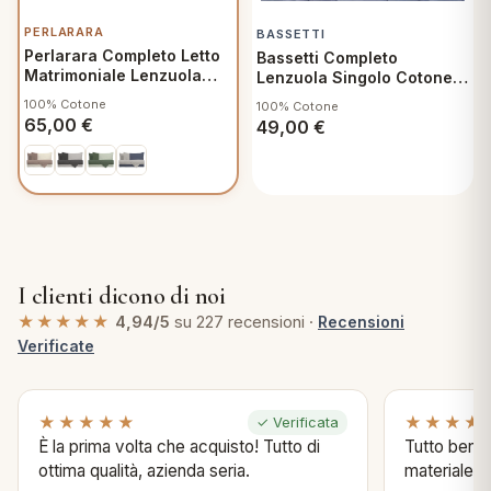
PERLARARA
BASSETTI
Perlarara Completo Letto
Bassetti Completo
Matrimoniale Lenzuola
Lenzuola Singolo Cotone,
Cotone Bicolore Biscotto
Camouflage G1
100% Cotone
100% Cotone
Sabbia
65,00
€
49,00
€
I clienti dicono di noi
★★★★★
4,94/5
su 227 recensioni ·
Recensioni
Verificate
★★★★★
★★★★
✓ Verificata
È la prima volta che acquisto! Tutto di
Tutto bene s
ottima qualità, azienda seria.
materiale .