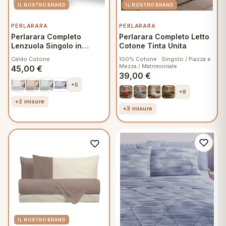
PERLARARA
PERLARARA
Perlarara Completo
Perlarara Completo Letto
Lenzuola Singolo in
Cotone Tinta Unita
Flanella - Steel Grey
Caldo Cotone
100% Cotone · Singolo / Piazza e
Bicolor
Mezza / Matrimoniale
45,00
€
39,00
€
+5
+8
+2 misure
+3 misure