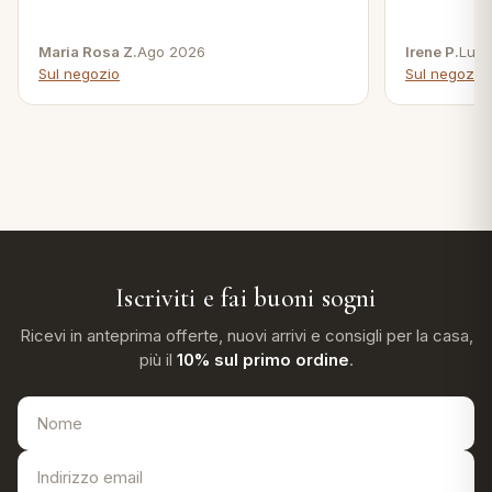
Maria Rosa Z.
Ago 2026
Irene P.
Lug 
Sul negozio
Sul negozio
Iscriviti e fai buoni sogni
Ricevi in anteprima offerte, nuovi arrivi e consigli per la casa,
più il
10% sul primo ordine
.