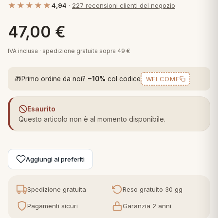
★★★★★
4,94
·
227 recensioni clienti del negozio
 marca
pper in piuma
ni arredo
Plaid Cartoons
47,00
€
apiuma
en Step
Tappeti Cartoons
piumini
iture per cuscini
arara
IVA inclusa · spedizione gratuita sopra 49 €
Teli Mare Cartoons
iali
matori
🎁
Primo ordine da noi?
−10%
col codice
WELCOME
mini in fibra
Trapuntini Cartoons
e
ti arredo
Esaurito
mini in piuma d'oca
rredo
Questo articolo non è al momento disponibile.
ori Letto
Aggiungi ai preferiti
anciale
terasso
Spedizione gratuita
Reso gratuito 30 gg
Pagamenti sicuri
Garanzia 2 anni
te