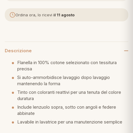
eria letto
Ordina ora, lo ricevi
il 11 agosto
umini
Descrizione
a
Flanella in 100% cotone selezionato con tessitura
precisa
Si auto-ammorbidisce lavaggio dopo lavaggio
e
mantenendo la forma
ni
Tinto con coloranti reattivi per una tenuta del colore
duratura
Include lenzuolo sopra, sotto con angoli e federe
assi
abbinate
Lavabile in lavatrice per una manutenzione semplice
lie e Pigiami